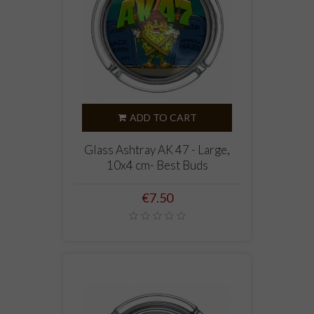
ADD TO CART
Glass Ashtray AK 47 - Large,
10x4 cm- Best Buds
Price
€7.50