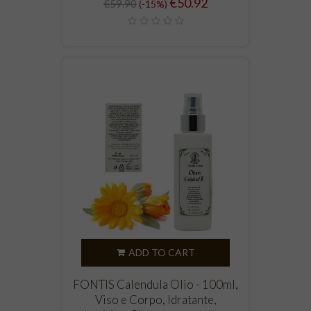
Regular
Price
€50.92
€59.90
-15%
price
ADD TO CART
FONTIS Calendula Olio - 100ml,
Viso e Corpo, Idratante,