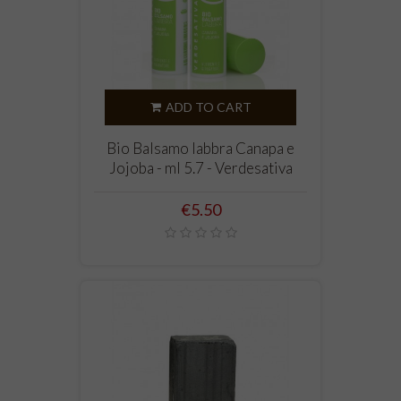
ADD TO CART
Bio Balsamo labbra Canapa e
Jojoba - ml 5.7 - Verdesativa
Price
€5.50