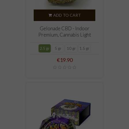
ADD TO CART
Gelonade CBD - Indoor
Premium, Cannabis Light
2.5 gr
5 gr
10 gr
1.5 gr
Price
€19.90