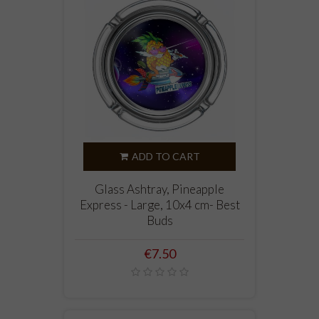
ADD TO CART
Glass Ashtray, Pineapple
Express - Large, 10x4 cm- Best
Buds
Price
€7.50