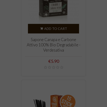
ADD TO CART
Sapone Canapa e Carbone
Attivo 100% Bio Degradabile -
Verdesativa
Price
€5.90