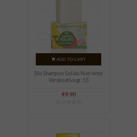
ADD TO CART
Bio Shampoo Solido Nutriente
Verdesativa gr. 55
Price
€9.90