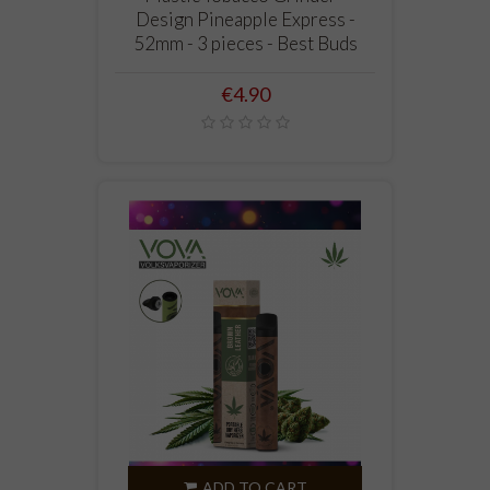
Design Pineapple Express -
52mm - 3 pieces - Best Buds
Price
€4.90
ADD TO CART