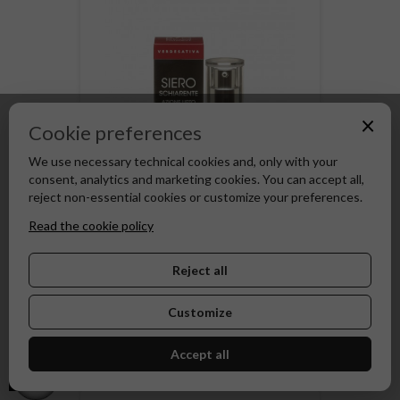
×
Cookie preferences
We use necessary technical cookies and, only with your
consent, analytics and marketing cookies. You can accept all,
reject non-essential cookies or customize your preferences.
ADD TO CART
Read the cookie policy
Siero viso schiarente - Azione
Reject all
Urto - Verdesativa
Customize
Price
€32.50
Accept all