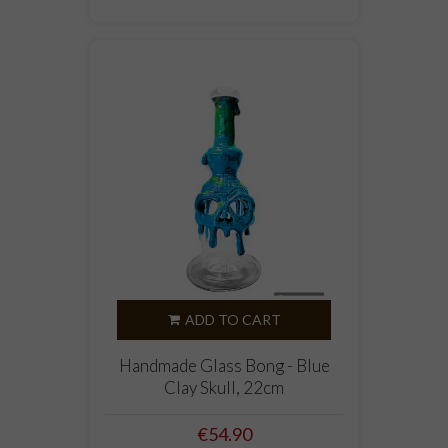
ADD TO CART
Handmade Glass Bong - Blue
Clay Skull, 22cm
Price
€54.90