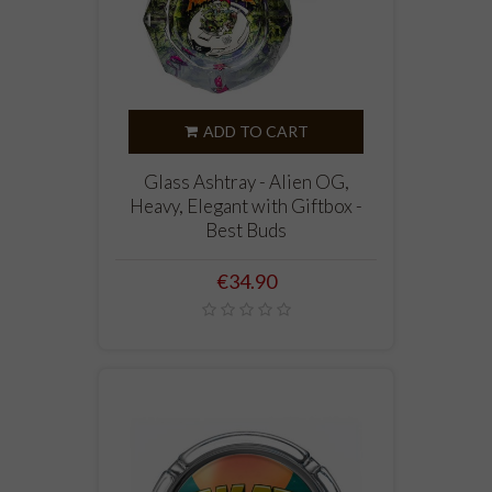
ADD TO CART
Glass Ashtray - Alien OG,
Heavy, Elegant with Giftbox -
Best Buds
Price
€34.90