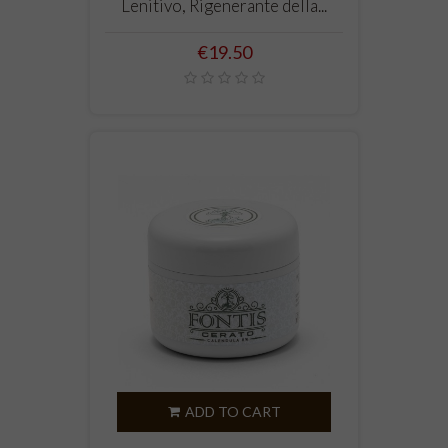
Lenitivo, Rigenerante della...
Price
€19.50
ADD TO CART