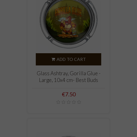
ADD TO CART
Glass Ashtray, Gorilla Glue -
Large, 10x4 cm- Best Buds
Price
€7.50