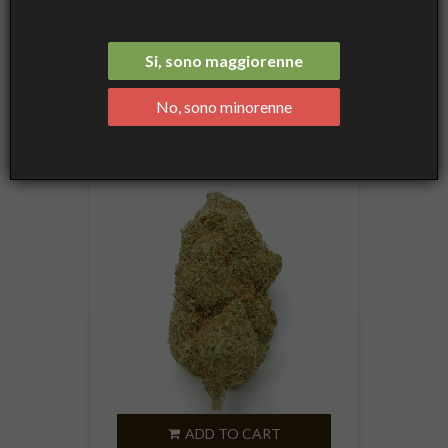
HOME
Si, sono maggiorenne

Name, A to Z
No, sono minorenne
Showing 1-24 of 30 item(s)
ADD TO CART