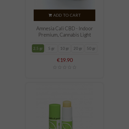
ADD TO CART
Amnesia Cali CBD - Indoor
Premium, Cannabis Light
2.5 gr
5 gr
10 gr
20 gr
50 gr
Price
€19.90