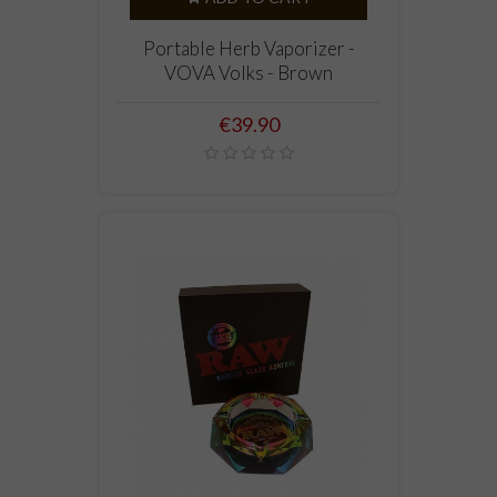
Portable Herb Vaporizer -
VOVA Volks - Brown
Price
€39.90