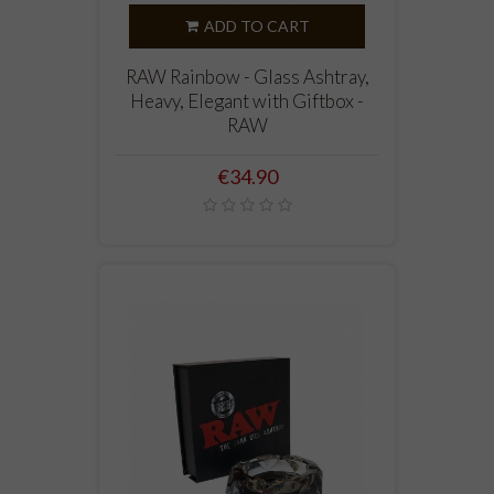
ADD TO CART
RAW Rainbow - Glass Ashtray,
Heavy, Elegant with Giftbox -
RAW
Price
€34.90