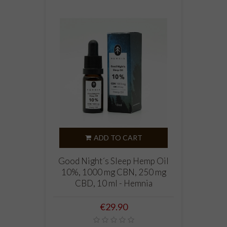
ADD TO CART
Good Night´s Sleep Hemp Oil
10%, 1000 mg CBN, 250 mg
CBD, 10 ml - Hemnia
Price
€29.90