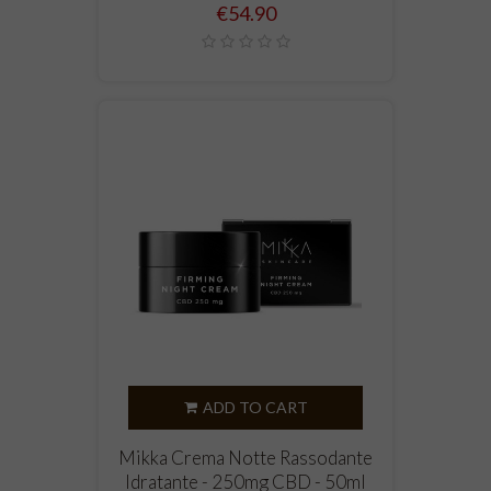
Price
€54.90
ADD TO CART
Mikka Crema Notte Rassodante
Idratante - 250mg CBD - 50ml