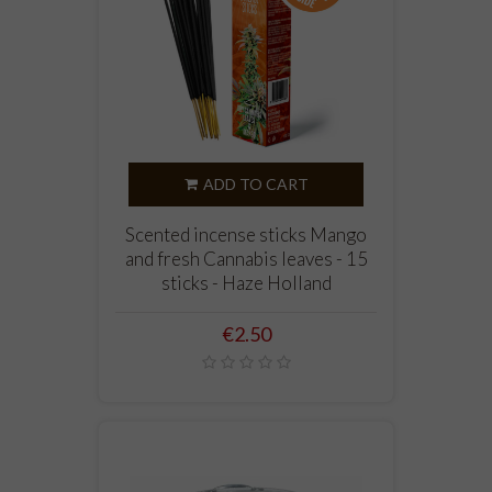
ADD TO CART
Scented incense sticks Mango
and fresh Cannabis leaves - 15
sticks - Haze Holland
Price
€2.50