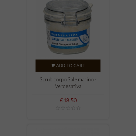
ADD TO CART
Scrub corpo Sale marino -
Verdesativa
Price
€18.50