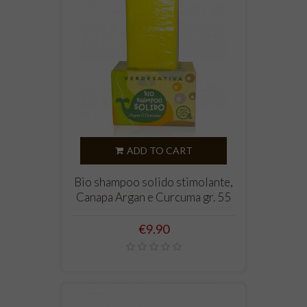
ADD TO CART
Bio shampoo solido stimolante,
Canapa Argan e Curcuma gr. 55
Price
€9.90