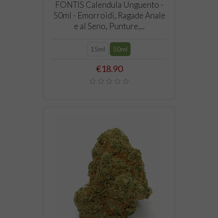
FONTIS Calendula Unguento -
50ml - Emorroidi, Ragade Anale
e al Seno, Punture,...
15ml
50ml
Price
€18.90