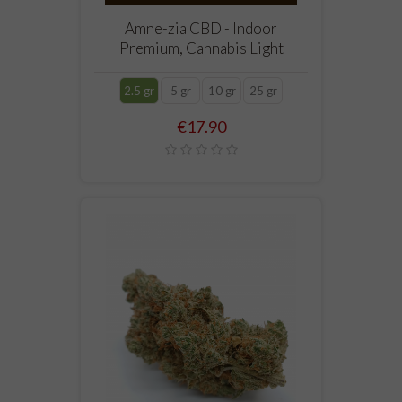
Amne-zia CBD - Indoor
Premium, Cannabis Light
2.5 gr
5 gr
10 gr
25 gr
Price
€17.90