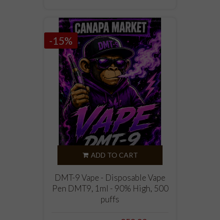
-15%
ADD TO CART
DMT-9 Vape - Disposable Vape
Pen DMT9, 1ml - 90% High, 500
puffs