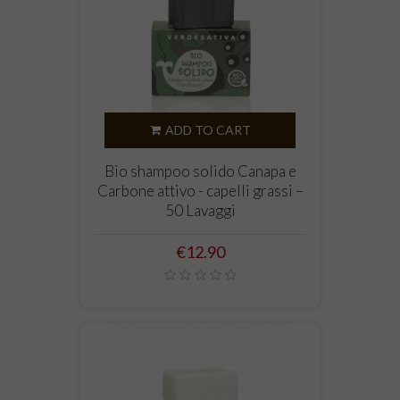
ADD TO CART
Bio shampoo solido Canapa e
Carbone attivo - capelli grassi –
50 Lavaggi
Price
€12.90