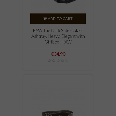
ADD TO CART
RAW The Dark Side - Glass
Ashtray, Heavy, Elegant with
Giftbox - RAW
Price
€34.90