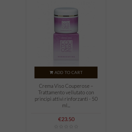
ADD TO CART
Crema Viso Couperose –
Trattamento vellutato con
principi attivi rinforzanti - 50
ml...
Price
€23.50