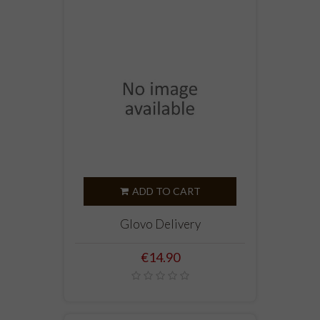
ADD TO CART
Glovo Delivery
Price
€14.90