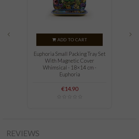
ADD TO CART
‹
›
Euphoria Small Packing Tray Set
With Magnetic Cover
Whimsical - 18×14 cm -
Euphoria
Price
€14.90
REVIEWS