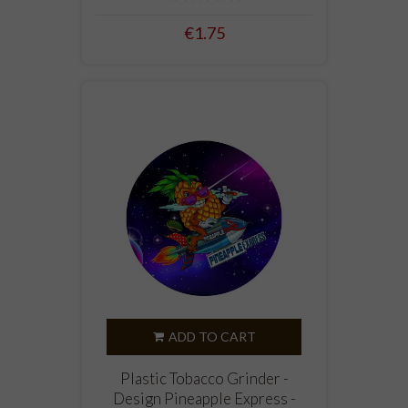
€1.75
ADD TO CART
Plastic Tobacco Grinder -
Design Pineapple Express -