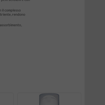
on il complesso
utriente, rendono
e assorbimento,