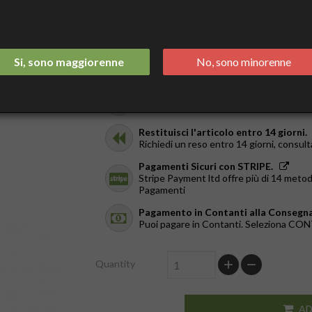
€23.50
Tax included
Spedizione Italia 2/3 Giorni.
Si, sono maggiorenne
No, sono minorenne
GRATIS da €44
Ricevilo in giornata.
Solo a Roma, dal Lun al Ven. Ordina entr
Restituisci l'articolo entro 14 giorni.
Richiedi un reso entro 14 giorni, consult
Pagamenti Sicuri con STRIPE.
Stripe Payment ltd offre più di 14 metod
Pagamenti
Pagamento in Contanti alla Consegna
Puoi pagare in Contanti. Seleziona C
Quantity
AD