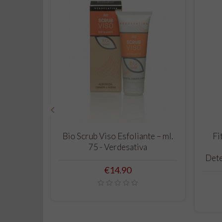
‹
ADD TO CART
Bio Scrub Viso Esfoliante – ml.
Fi
75 - Verdesativa
Dete
Price
€14.90