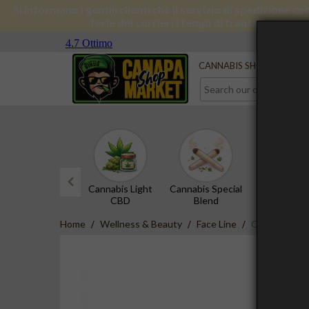
Si informano i gentili clienti che il servizio di spedizione 
ferie dei corrieri i tempi di transito subira
Serve aiuto?
Contact us
CANNABIS SHOP
CBD 
Cannabis Light
Cannabis Special
CBD Hash
CBD
Blend
prev
Home
Wellness & Beauty
Face Line
Crema Viso Co