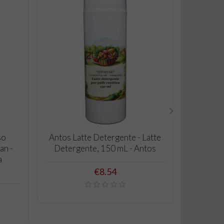
›
ADD TO CART
so
Antos Latte Detergente - Latte
La Sa
an -
Detergente, 150 mL - Antos
Melissa 
a
Price
€8.54