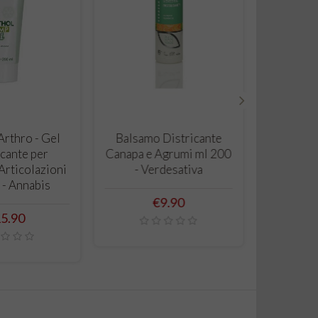
›
 TO CART
ADD TO CART
rthro - Gel
Balsamo Districante
cante per
Canapa e Agrumi ml 200
Articolazioni
- Verdesativa
 - Annabis
Price
€9.90
ice
5.90