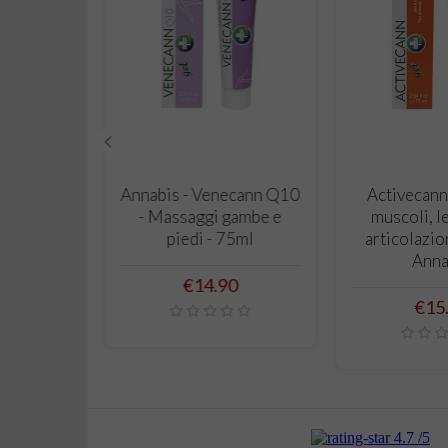
‹
 CART
ADD TO CART
ADD T
rema Mani
Annabis - Venecann Q10
Activecann
iva e
- Massaggi gambe e
muscoli, l
 75ml -
piedi - 75ml
articolazio
is
Anna
Price
€14.90
Pric
0
€15