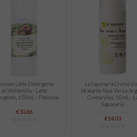
ADD TO CART
ADD TO CART
tocose Latte Detergente
La Saponaria Crema Vi
all'Alchemilla - Latte
Idratante Aloe Vera e Arg
rgente, 150 mL - Fitocose
Crema Viso, 50 mL - L
Saponaria
Price
€10.86
Price
€14.03