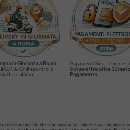
egna in Giornata a Roma
Pagamenti Sicuri e protetti
 il G.R.A. Ordina entro le
Stripe offre oltre 10 meto
 dal Lun. al Ven.
Pagamento.
lto reattive, sensibili, che si arrossano facilmente e con couperose. F
de, noti per la loro azione vasoprotettrice, venotonica ed indicati per 