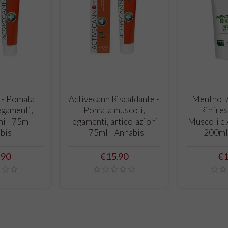
O CART
ADD TO CART
ADD
 - Pomata
Activecann Riscaldante -
Menthol A
egamenti,
Pomata muscoli,
Rinfres
ni - 75ml -
legamenti, articolazioni
Muscoli e 
bis
- 75ml - Annabis
- 200ml
e
Price
Pr
.90
€15.90
€1