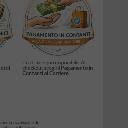
.
Contrassegno disponibile. Al
di di
checkout scegli il
Pagamento in
Contanti al Corriere.
ormula ricchissima di
pelli sensibili e con