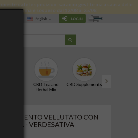
 di queste date le spedizioni saranno gestite ma a causa delle
 giornata a Roma è sospeso dal 12/08 al 25/08.
0
LOGIN
English
LOG
D Oils and
CBD Tea and
CBD Supplements
Edibles and Snac
Tinctures
Herbal Mix
next
 Verdesativa
TRATTAMENTO VELLUTATO CON
 - 50 ML - VERDESATIVA