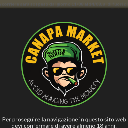
con corriere sarà sospeso dal giorno 11/08 al 14/08, al di fuori
nno forti rallentamenti. Il servizio di consegna a domicilio in
AND WELLNESS
PERSONAL CARE
SMOCKER ACCESS.
VAPING
B
ish
Hashish Special
Active Edibles
Fall Asleep
CB
Blend
uperose – Trattamento vellutato con principi attivi rinforzanti - 50 ml -
CREMA VISO COUPEROSE – 
PRINCIPI ATTIVI RINFORZANTI
Per proseguire la navigazione in questo sito web
devi confermare di avere almeno 18 anni.