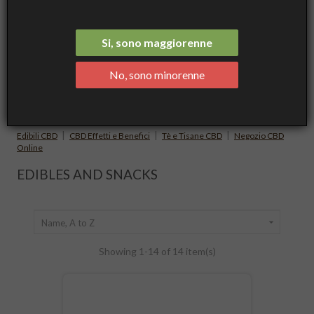
Si, sono maggiorenne
Gli
edibili CBD
sono prodotti alimentari che contengono
cannabinoidi derivati dalla cannabis light. Tra i più diffusi
No, sono minorenne
troviamo gummies CBD, caramelle alla canapa e altri snack
realizzati con estratti di cannabinoidi.
Approfondisci cos'è il CBD e scopri gli altri prodotti derivati dalla
cannabis nelle pagine di approfondimento qui sotto.
|
|
|
Edibili CBD
CBD Effetti e Benefici
Tè e Tisane CBD
Negozio CBD
Online
EDIBLES AND SNACKS

Name, A to Z
Showing 1-14 of 14 item(s)