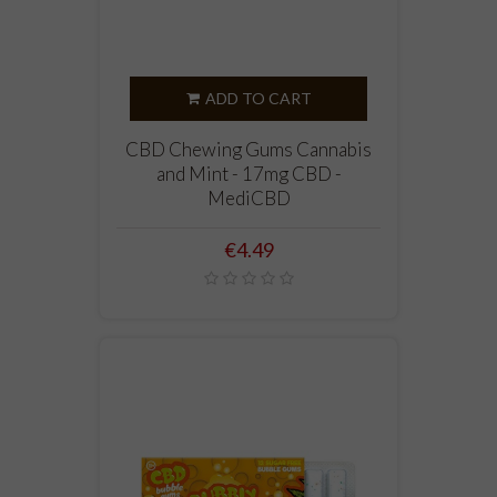
ADD TO CART
CBD Chewing Gums Cannabis
and Mint - 17mg CBD -
MediCBD
Price
€4.49