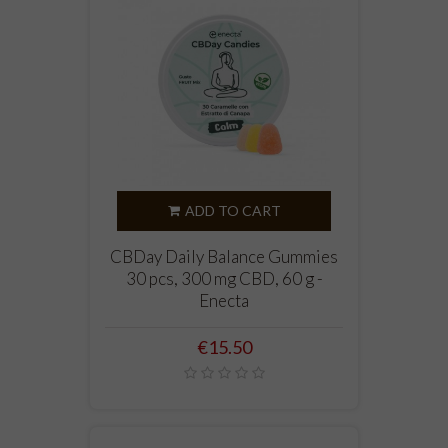
ADD TO CART
CBDay Daily Balance Gummies
30 pcs, 300 mg CBD, 60 g -
Enecta
Price
€15.50