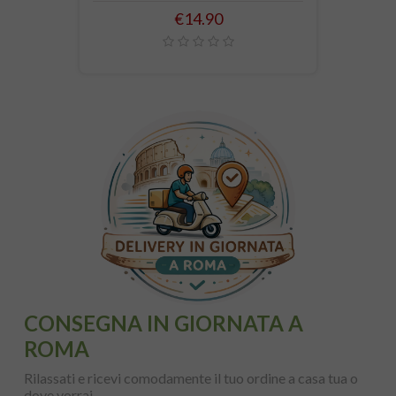
Price
€14.90
CONSEGNA IN GIORNATA A
ROMA
Rilassati e ricevi comodamente il tuo ordine a casa tua o
dove vorrai.