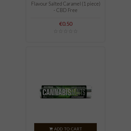
Flavour Salted Caramel (1 piece)
- CBD Free
Price
€0.50
ADD TO CART