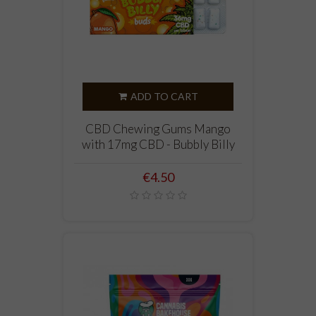
ADD TO CART
CBD Chewing Gums Mango
with 17mg CBD - Bubbly Billy
Price
€4.50