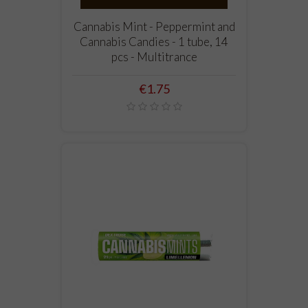
Cannabis Mint - Peppermint and
Cannabis Candies - 1 tube, 14
pcs - Multitrance
Price
€1.75