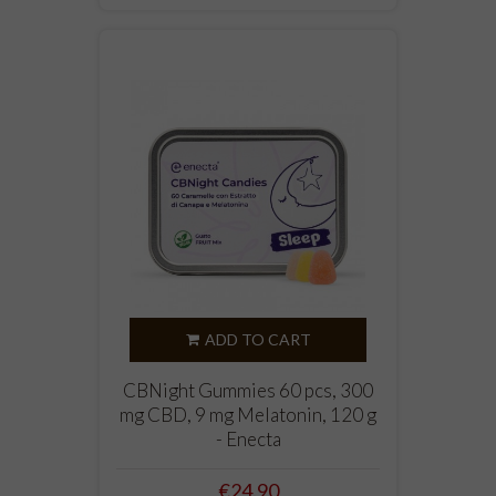
ADD TO CART
CBNight Gummies 60 pcs, 300
mg CBD, 9 mg Melatonin, 120 g
- Enecta
Price
€24.90