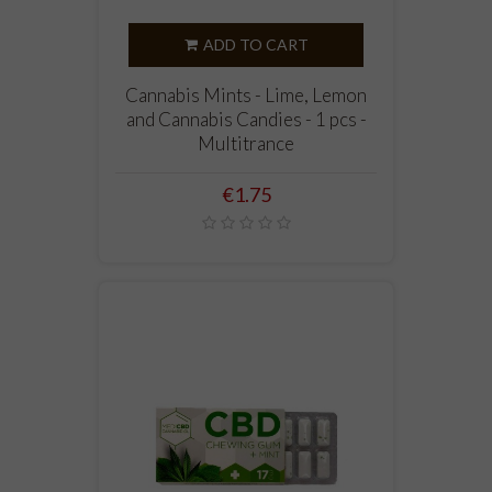
ADD TO CART
Cannabis Mints - Lime, Lemon
and Cannabis Candies - 1 pcs -
Multitrance
Price
€1.75