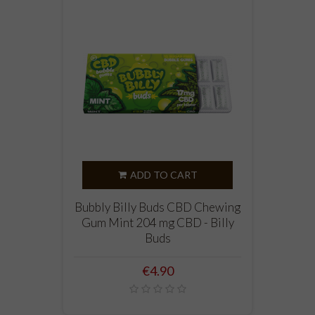
ADD TO CART
Bubbly Billy Buds CBD Chewing
Gum Mint 204 mg CBD - Billy
Buds
Price
€4.90