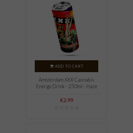
ADD TO CART
Amsterdam XXX Cannabis
Energy Drink - 250ml - Haze
Price
€2.99