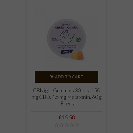
ADD TO CART
CBNight Gummies 30 pcs, 150
mg CBD, 4.5 mg Melatonin, 60 g
- Enecta
Price
€15.50