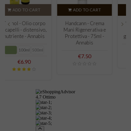
ADD TO CART
ADD TO CART
Annabis - Atocann
Cannol - Olio corpo
100ml (Psoriasi)
e capelli - distensivo,
‹
›
nutriente - Annabis
Price
€15.90
30ml
100ml
500ml
Price
€6.90