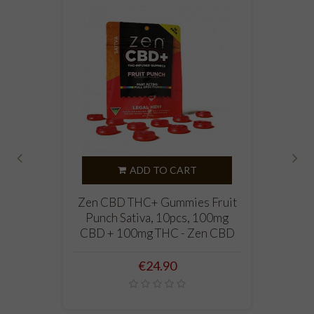
ADD TO CART
‹
›
Zen CBD THC+ Gummies Fruit
Punch Sativa, 10pcs, 100mg
CBD + 100mg THC - Zen CBD
Price
€24.90