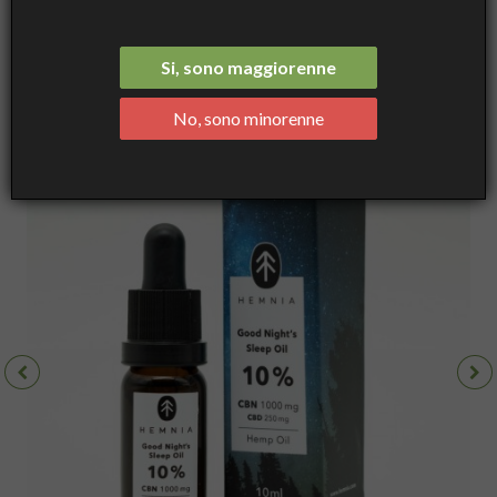
Night´s Sleep Hemp Oil 10%, 1000 mg CBN, 250 mg CBD, 10 ml -
Hemnia
Si, sono maggiorenne
No, sono minorenne