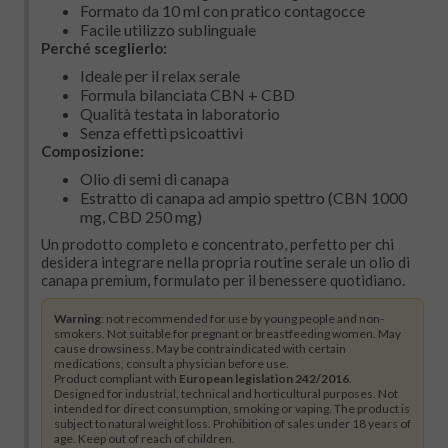
Formato da 10 ml con pratico contagocce
Facile utilizzo sublinguale
Perché sceglierlo:
Ideale per il relax serale
Formula bilanciata CBN + CBD
Qualità testata in laboratorio
Senza effetti psicoattivi
Composizione:
Olio di semi di canapa
Estratto di canapa ad ampio spettro (CBN 1000
mg, CBD 250 mg)
Un prodotto completo e concentrato, perfetto per chi
desidera integrare nella propria routine serale un olio di
canapa premium, formulato per il benessere quotidiano.
Warning
: not recommended for use by young people and non-
smokers. Not suitable for pregnant or breastfeeding women. May
cause drowsiness. May be contraindicated with certain
medications, consult a physician before use.
Product compliant with
European legislation 242/2016
.
Designed for industrial, technical and horticultural purposes. Not
intended for direct consumption, smoking or vaping. The product is
subject to natural weight loss. Prohibition of sales under 18 years of
age. Keep out of reach of children.