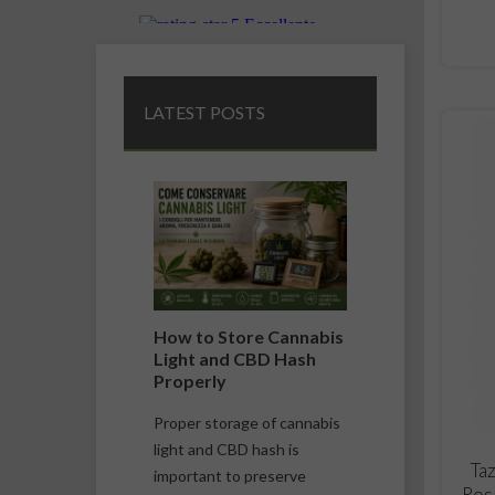
LATEST POSTS
il
How to Store Cannabis
Difference
 e il
Light and CBD Hash
Cannabis L
de della
Properly
Marijuana
Proper storage of cannabis
Cannabis ligh
il CBN
light and CBD hash is
marijuana are
Ta
, uno dei
important to preserve
confused, but
Rosa