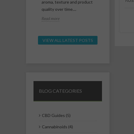
presenti nella
aroma, texture and product
important dif
lla cannabis
quality over time....
related to TH
CBD...
Read more
Read more
VIEW ALL LATEST POSTS
BLOG CATEGORIES
CBD Guides (5)
Cannabinoids (4)