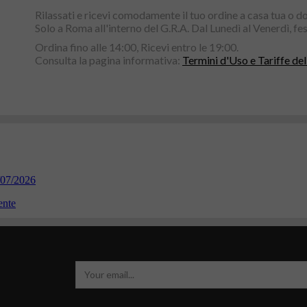
Rilassati e ricevi comodamente il tuo ordine a casa tua o do
Solo a Roma all'interno del G.R.A. Dal Lunedì al Venerdì, fest
Ordina fino alle 14:00, Ricevi entro le 19:00.
Consulta la pagina informativa:
Termini d'Uso e Tariffe del