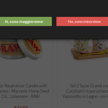
Si, sono maggiorenne
No, sono minorenne
ADD TO CART
ADD TO CART
r Neutralizer Candle with
Set 2 Tazze Grandi co
penes - Myrcene, Hemp Seed
Cucchiaini in porcellan
Oil, , Limonene - RAW
Vassoietto in Legno - cm 
-...
Price
€12.50