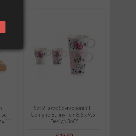
ADD TO CART
n
Set 2 Tazze Sovrapponibili -
a su
Coniglio Bunny - cm 8,5 x 9,5 -
9 x 11
Design 360°
Price
€19.90