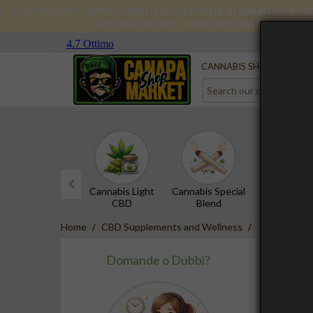
Si informano i gentili clienti che il servizio di spedizione 
ferie dei corrieri i tempi di transito subira
Serve aiuto?
Contact us
CANNABIS SHOP
CBD 
Cannabis Light
Cannabis Special
CBD Hash
CBD
Blend
prev
Home
CBD Supplements and Wellness
Tea Mugs
TEA 
Domande o Dubbi?