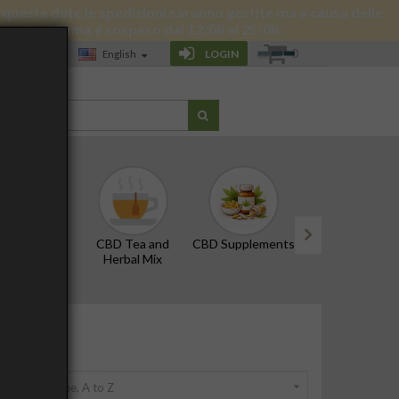
 di queste date le spedizioni saranno gestite ma a causa delle
 giornata a Roma è sospeso dal 12/08 al 25/08.
0
LOGIN
English
LOG
D Oils and
CBD Tea and
CBD Supplements
Edibles and Snac
Tinctures
Herbal Mix
next
 by:

Name, A to Z