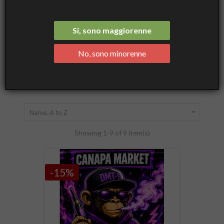
Si, sono maggiorenne
Scopri di più sugli Effetti degli Edibili con cannabinoidi
|
DMT-9 Special Blend
Guida Cannabinoidi
No, sono minorenne
ACTIVE EDIBLES

Name, A to Z
Showing 1-9 of 9 item(s)
-15%