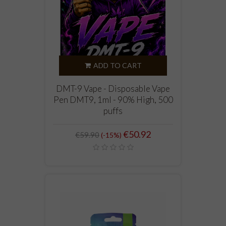
ADD TO CART
DMT-9 Vape - Disposable Vape
Pen DMT9, 1ml - 90% High, 500
puffs
Regular
Price
€50.92
€59.90
-15%
price