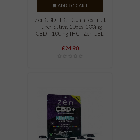
ADD TO CART
Zen CBD THC+ Gummies Fruit
Punch Sativa, 10pcs, 100mg
CBD + 100mg THC - Zen CBD
Price
€24.90