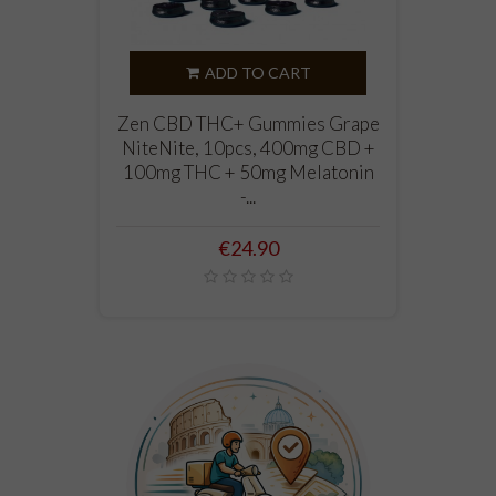
ADD TO CART
Zen CBD THC+ Gummies Grape
NiteNite, 10pcs, 400mg CBD +
100mg THC + 50mg Melatonin
-...
Price
€24.90