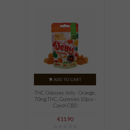
ADD TO CART
THC Odyssey Jelly - Orange,
70mg THC, Gummies 10pcs -
Czech CBD
Price
€11.90