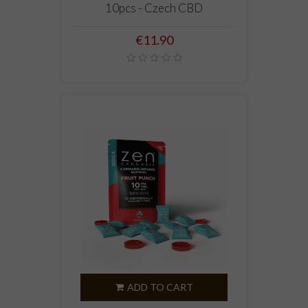
10pcs - Czech CBD
Price
€11.90
ADD TO CART