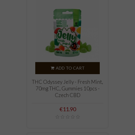
ADD TO CART
THC Odyssey Jelly - Fresh Mint,
70mg THC, Gummies 10pcs -
Czech CBD
Price
€11.90