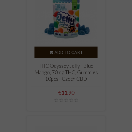
ADD TO CART
THC Odyssey Jelly - Blue
Mango, 70mg THC, Gummies
10pcs - Czech CBD
Price
€11.90