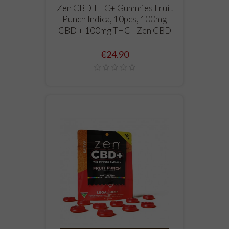
Zen CBD THC+ Gummies Fruit
Punch Indica, 10pcs, 100mg
CBD + 100mg THC - Zen CBD
Price
€24.90