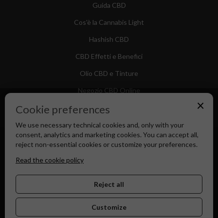
Guida CBD
Cos'è la Cannabis Light
Hashish CBD
CBD Effetti e Benefici
Olio CBD e Tinture
Negozio CBD Online
×
Cookie preferences
We use necessary technical cookies and, only with your
consent, analytics and marketing cookies. You can accept all,
Canapa Market - Il tuo Shop di Fiducia dal 2018
reject non-essential cookies or customize your preferences.
Read the cookie policy
Reject all
Customize