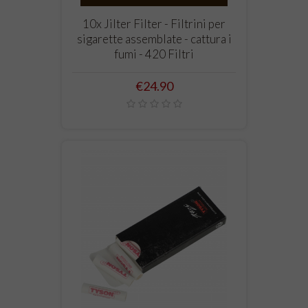
10x Jilter Filter - Filtrini per
sigarette assemblate - cattura i
fumi - 420 Filtri
Price
€24.90