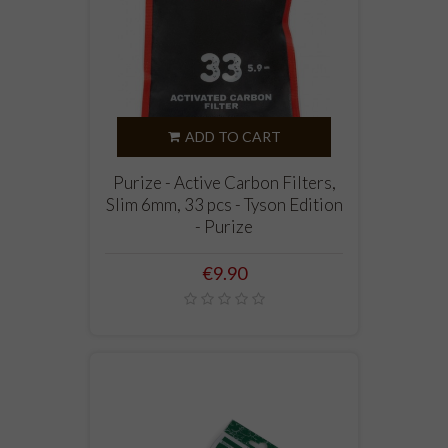
ADD TO CART
Purize - Active Carbon Filters,
Slim 6mm, 33 pcs - Tyson Edition
- Purize
Price
€9.90