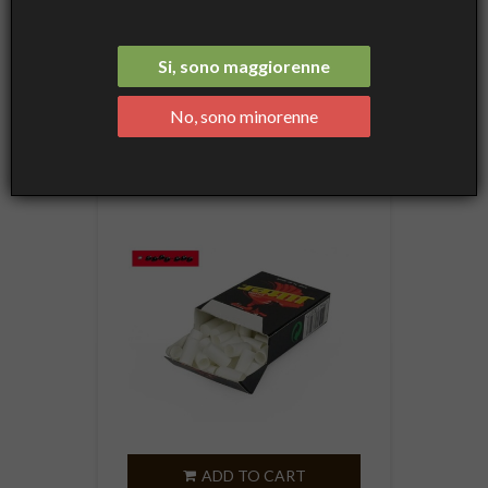
FILTERS AND LIGHTERS
Si, sono maggiorenne

Name, A to Z
No, sono minorenne
Showing 1-7 of 7 item(s)
ADD TO CART