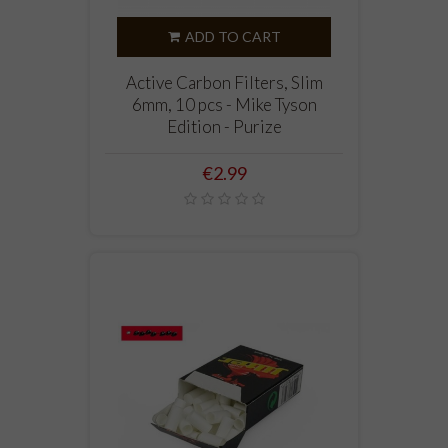
ADD TO CART
Active Carbon Filters, Slim
6mm, 10 pcs - Mike Tyson
Edition - Purize
Price
€2.99