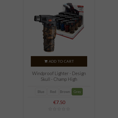
ADD TO CART
Windproof Lighter - Design
Skull - Champ High
Blue
Red
Brown
Grey
Price
€7.50