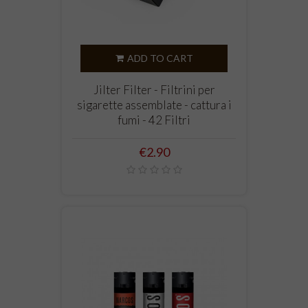
ADD TO CART
Jilter Filter - Filtrini per
sigarette assemblate - cattura i
fumi - 42 Filtri
Price
€2.90