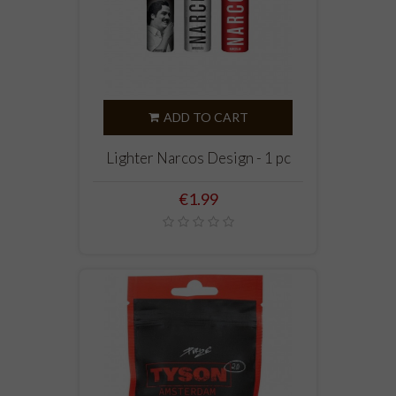
ADD TO CART
Lighter Narcos Design - 1 pc
Price
€1.99