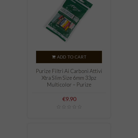
ADD TO CART
Purize Filtri Ai Carboni Attivi
Xtra Slim Size 6mm 33pz
Multicolor – Purize
Price
€9.90