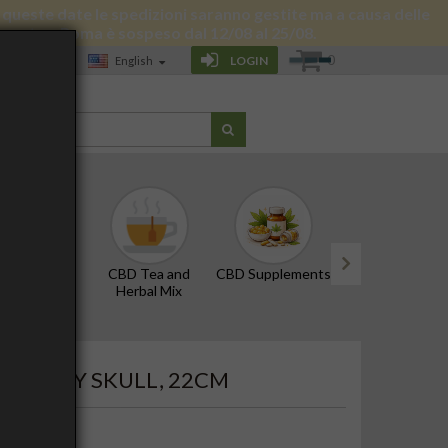
 di queste date le spedizioni saranno gestite ma a causa delle
 giornata a Roma è sospeso dal 12/08 al 25/08.
0
LOGIN
English
LOG
D Oils and
CBD Tea and
CBD Supplements
Edibles and Snac
Tinctures
Herbal Mix
next
UE CLAY SKULL, 22CM