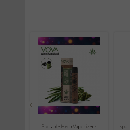
‹
ADD TO CART
Portable Herb Vaporizer -
Ispur