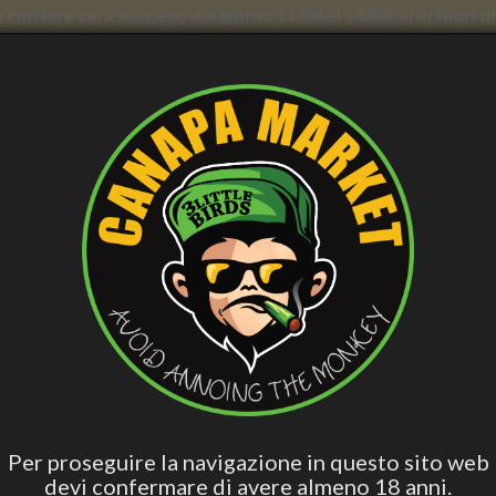
con corriere sarà sospeso dal giorno 11/08 al 14/08, al di fuori
nno forti rallentamenti. Il servizio di consegna a domicilio in
AND WELLNESS
PERSONAL CARE
SMOCKER ACCESS.
VAPING
B
ish
Hashish Special
Active Edibles
Fall Asleep
CB
Blend
dmade Glass Bong - Blue Clay Skull, 22cm
HANDMADE GLASS BONG - BL
Per proseguire la navigazione in questo sito web
devi confermare di avere almeno 18 anni.
€54.90