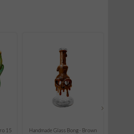
›
ADD TO CART
tro 15
Handmade Glass Bong - Brown
Glass 