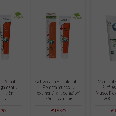
O CART
ADD TO CART
ADD
 - Pomata
Activecann Riscaldante -
Menthol A
egamenti,
Pomata muscoli,
Rinfres
ni - 75ml -
legamenti, articolazioni
Muscoli e 
bis
- 75ml - Annabis
- 200ml
e
Price
Pr
.90
€15.90
€1