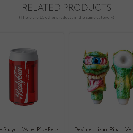
RELATED PRODUCTS
(There are 10 other products in the same category)
ADD TO CART
ADD TO CART
e Budycan Water Pipe Red -
Deviated Lizard Pipa In Ve