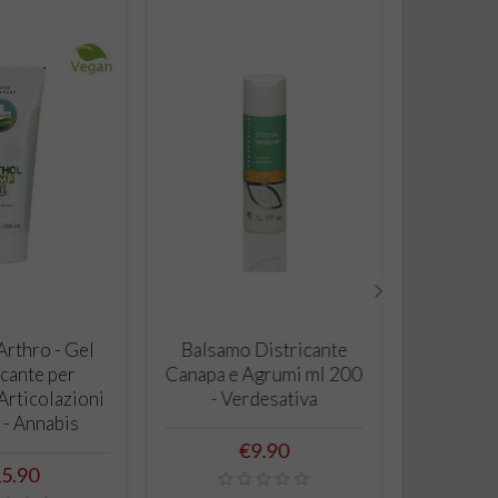
›
 TO CART
ADD TO CART
rthro - Gel
Balsamo Districante
cante per
Canapa e Agrumi ml 200
Articolazioni
- Verdesativa
 - Annabis
Price
€9.90
ice
5.90