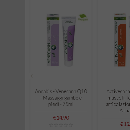
‹
 CART
ADD TO CART
ADD T
rema Mani
Annabis - Venecann Q10
Activecann
iva e
- Massaggi gambe e
muscoli, l
 75ml -
piedi - 75ml
articolazio
is
Anna
Price
€14.90
Pric
0
€15