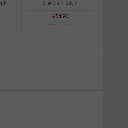
mply
Clay Skull, 22cm
15cm
Price
€54.90