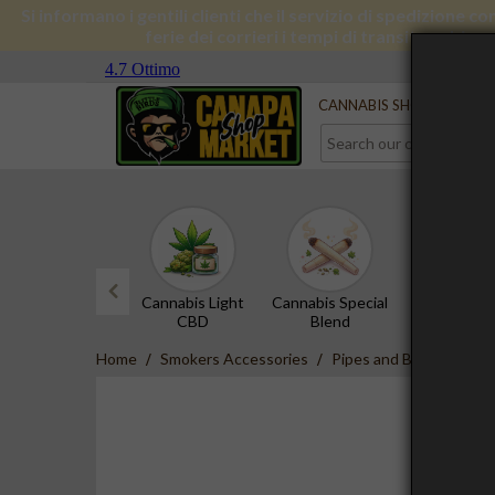
Si informano i gentili clienti che il servizio di spedizione 
ferie dei corrieri i tempi di transito subira
Serve aiuto?
Contact us
CANNABIS SHOP
CBD 
Cannabis Light
Cannabis Special
CBD Hash
CBD
Blend
prev
Home
Smokers Accessories
Pipes and Bongs
Han