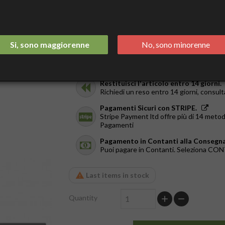
Tax included
Spedizione Italia 2/3 Giorni.
GRATIS da €44
Si, sono maggiorenne
No, sono minorenne
Ricevilo in giornata.
Solo a Roma, dal Lun al Ven. Ordina entr
Restituisci l'articolo entro 14 giorni.
Richiedi un reso entro 14 giorni, consult
Pagamenti Sicuri con STRIPE.
Stripe Payment ltd offre più di 14 metod
Pagamenti
Pagamento in Contanti alla Consegna
Puoi pagare in Contanti. Seleziona C
Last items in stock
Quantity