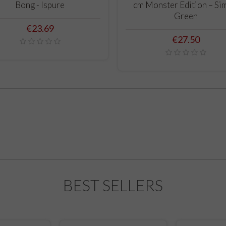
Bong - Ispure
cm Monster Edition – Si
Green
Price
€23.69
Price
€27.50
BEST SELLERS