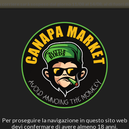
con corriere sarà sospeso dal giorno 11/08 al 14/08, al di fuori
nno forti rallentamenti. Il servizio di consegna a domicilio in
AND WELLNESS
PERSONAL CARE
SMOCKER ACCESS.
VAPING
B
ish
Hashish Special
Active Edibles
Fall Asleep
CB
Blend
ass Ashtray - Alien OG, Heavy, Elegant with Giftbox - Best Buds
GLASS ASHTRAY - ALIEN OG, 
BEST BUDS
Per proseguire la navigazione in questo sito web
devi confermare di avere almeno 18 anni.