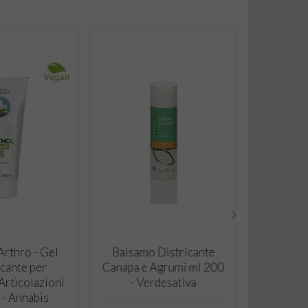
›
 TO CART
ADD TO CART
rthro - Gel
Balsamo Districante
cante per
Canapa e Agrumi ml 200
Articolazioni
- Verdesativa
 - Annabis