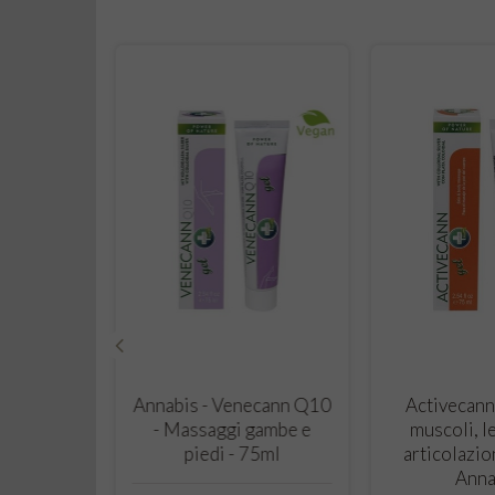
‹
 CART
ADD TO CART
ADD T
rema Mani
Annabis - Venecann Q10
Activecann
iva e
- Massaggi gambe e
muscoli, l
 75ml -
piedi - 75ml
articolazio
is
Anna