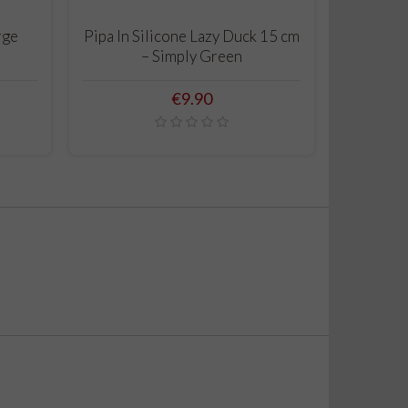
ADD TO CART
rge
Pipa In Silicone Lazy Duck 15 cm
Euphoria
– Simply Green
With Ma
18×
Price
€9.90