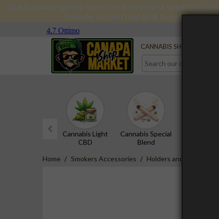
Si informano i gentili clienti che il servizio di spedizione 
ferie dei corrieri i tempi di transito subira
Serve aiuto?
Contact us
CANNABIS SHOP
CBD 
Cannabis Light
Cannabis Special
CBD Hash
CBD
Blend
prev
Home
Smokers Accessories
Holders and Trays
Gl