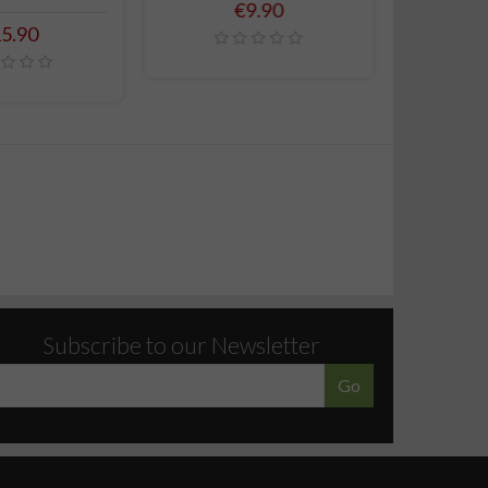
Price
€9.90
ice
5.90
Subscribe to our Newsletter
Go