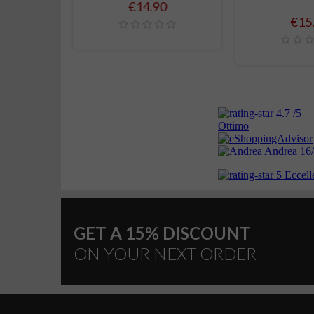
Price
€14.90
Pric
0
€15
GET A 15% DISCOUNT
ON YOUR NEXT ORDER