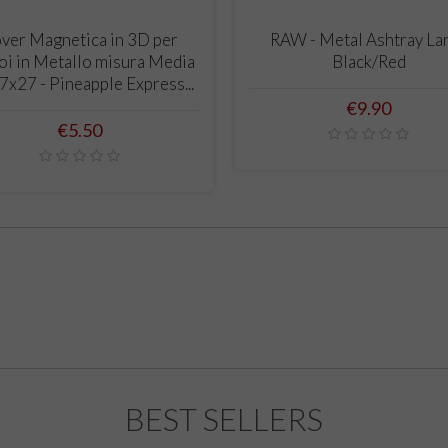
ADD TO CART
ADD TO CART
ver Magnetica in 3D per
RAW - Metal Ashtray La
oi in Metallo misura Media
Black/Red
7x27 - Pineapple Express...
Price
€9.90
Price
€5.50
BEST SELLERS