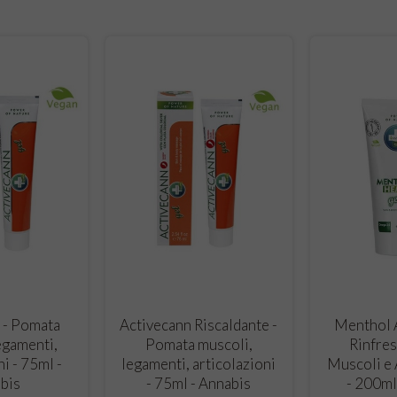
O CART
ADD TO CART
ADD
 - Pomata
Activecann Riscaldante -
Menthol A
egamenti,
Pomata muscoli,
Rinfres
ni - 75ml -
legamenti, articolazioni
Muscoli e 
bis
- 75ml - Annabis
- 200ml