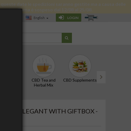
 di queste date le spedizioni saranno gestite ma a causa delle
 giornata a Roma è sospeso dal 12/08 al 25/08.
0
LOGIN
English
LOG
D Oils and
CBD Tea and
CBD Supplements
Edibles and Snac
Tinctures
Herbal Mix
next
HEAVY, ELEGANT WITH GIFTBOX -