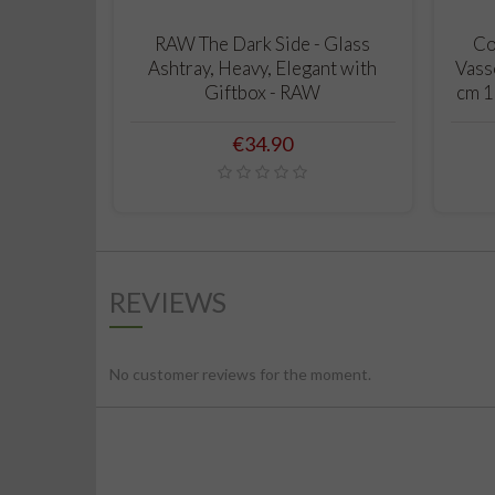
ADD TO CART
RAW The Dark Side - Glass
Co
Ashtray, Heavy, Elegant with
Vass
Giftbox - RAW
cm 1
Price
€34.90
REVIEWS
No customer reviews for the moment.