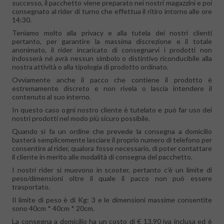
successo, il pacchetto viene preparato nei nostri magazzini e poi
consegnato al rider di turno che effettua il ritiro intorno alle ore
14:30.
Teniamo molto alla privacy e alla tutela dei nostri clienti
pertanto, per garantire la massima discrezione e il totale
anonimato, il rider incaricato di consegnarvi i prodotti non
indosserà né avrà nessun simbolo o distintivo riconducibile alla
nostra attività o alla tipologia di prodotto ordinato.
Ovviamente anche il pacco che contiene il prodotto è
estremamente discreto e non rivela o lascia intendere il
contenuto al suo interno.
In questo caso ogni nostro cliente è tutelato e può far uso dei
nostri prodotti nel modo più sicuro possibile.
Quando si fa un ordine che prevede la consegna a domicilio
basterà semplicemente lasciare il proprio numero di telefono per
consentire al rider, qualora fosse necessario, di poter contattare
il cliente in merito alle modalità di consegna del pacchetto.
I nostri rider si muovono in scooter, pertanto c'è un limite di
peso/dimensioni oltre il quale il pacco non può essere
trasportato.
Il limite di peso è di Kg: 3 e le dimensioni massime consentite
sono 40cm * 40cm * 20cm.
La consegna a domicilio ha un costo di € 13,90 iva inclusa ed è