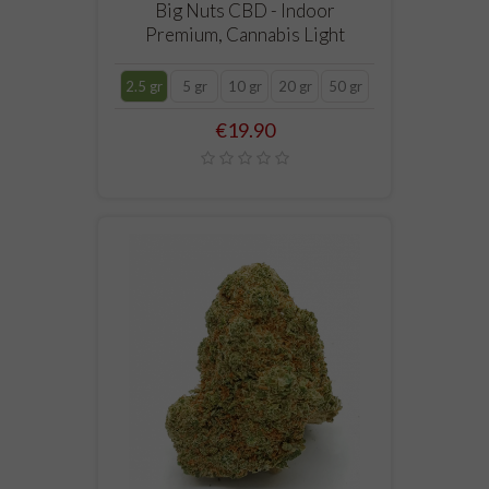
Big Nuts CBD - Indoor
Premium, Cannabis Light
2.5 gr
5 gr
10 gr
20 gr
50 gr
Price
€19.90