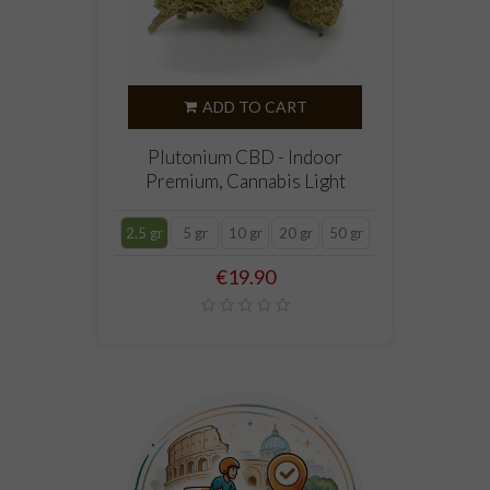
ADD TO CART
Plutonium CBD - Indoor
Premium, Cannabis Light
2.5 gr
5 gr
10 gr
20 gr
50 gr
Price
€19.90