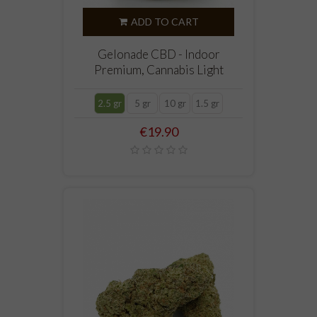
ADD TO CART
Gelonade CBD - Indoor
Premium, Cannabis Light
2.5 gr
5 gr
10 gr
1.5 gr
Price
€19.90