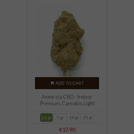
ADD TO CART
Amne-zia CBD - Indoor
Premium, Cannabis Light
2.5 gr
5 gr
10 gr
25 gr
Price
€17.90