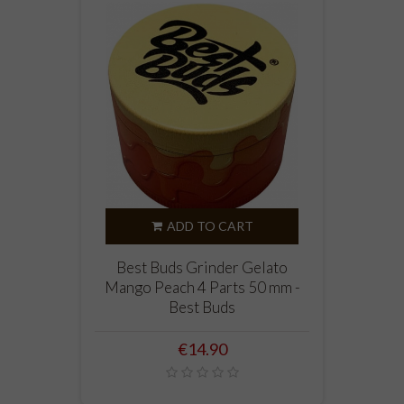
ADD TO CART
Best Buds Grinder Gelato
Mango Peach 4 Parts 50 mm -
Best Buds
Price
€14.90