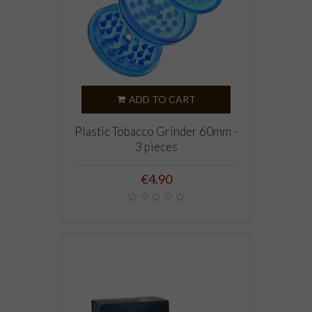
ADD TO CART
Plastic Tobacco Grinder 60mm -
3 pieces
Price
€4.90