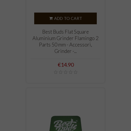
ADD TO CART
Best Buds Flat Square
Aluminium Grinder Flamingo 2
Parts 50 mm - Accessori,
Grinder -...
Price
€14.90