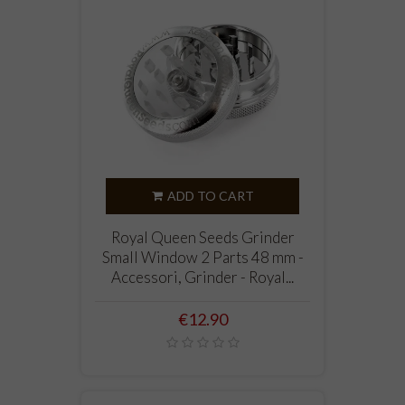
ADD TO CART
Royal Queen Seeds Grinder
Small Window 2 Parts 48 mm -
Accessori, Grinder - Royal...
Price
€12.90