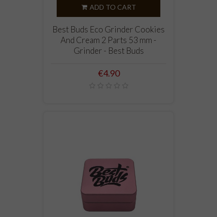
ADD TO CART
Best Buds Eco Grinder Cookies
And Cream 2 Parts 53 mm -
Grinder - Best Buds
Price
€4.90