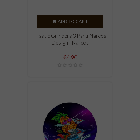
ADD TO CART
Plastic Grinders 3 Parti Narcos
Design - Narcos
Price
€4.90