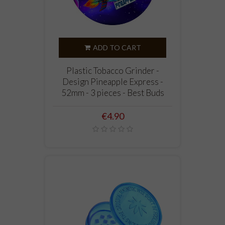
ADD TO CART
Plastic Tobacco Grinder -
Design Pineapple Express -
52mm - 3 pieces - Best Buds
Price
€4.90