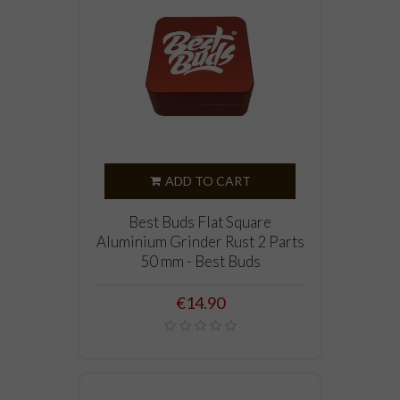
ADD TO CART
Best Buds Flat Square
Aluminium Grinder Rust 2 Parts
50 mm - Best Buds
Price
€14.90