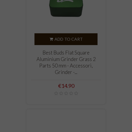
ADD TO CART
Best Buds Flat Square
Aluminium Grinder Grass 2
Parts 50 mm - Accessori,
Grinder -...
Price
€14.90