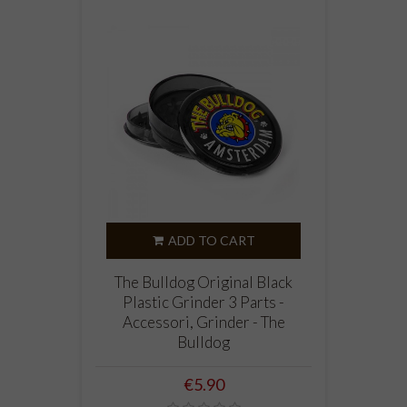
ADD TO CART
The Bulldog Original Black
Plastic Grinder 3 Parts -
Accessori, Grinder - The
Bulldog
Price
€5.90