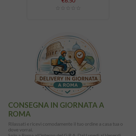
Price
€6.50
CONSEGNA IN GIORNATA A
ROMA
Rilassati e ricevi comodamente il tuo ordine a casa tua o
dove vorrai.
Solo a Roma all'interno del G.R.A. Dal Lunedì al Venerdì,