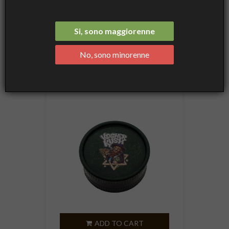
HERB GRINDERS
Si, sono maggiorenne

Name, A to Z
No, sono minorenne
Showing 1-18 of 18 item(s)
ADD TO CART