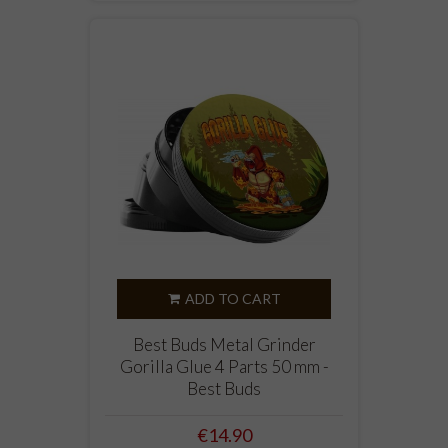
ADD TO CART
Best Buds Metal Grinder
Gorilla Glue 4 Parts 50 mm -
Best Buds
Price
€14.90