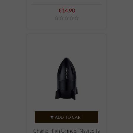
Price
€14.90
ADD TO CART
Champ High Grinder Navicella