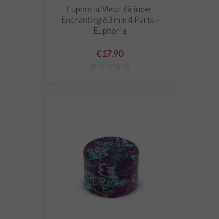
Euphoria Metal Grinder
Enchanting 63 mm 4 Parts -
Euphoria
Price
€17.90