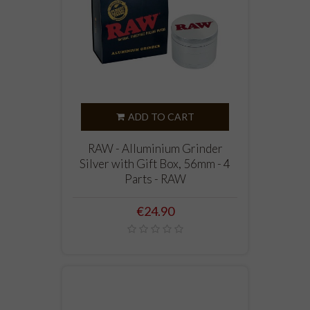
ADD TO CART
RAW - Alluminium Grinder
Silver with Gift Box, 56mm - 4
Parts - RAW
Price
€24.90