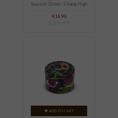
Spaziale 50 mm - Champ High
Price
€16.90
ADD TO CART