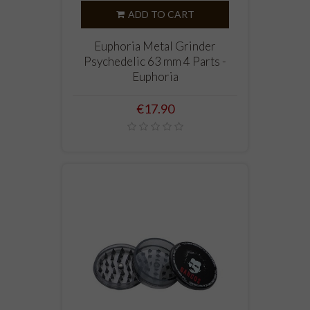
ADD TO CART
Euphoria Metal Grinder
Psychedelic 63 mm 4 Parts -
Euphoria
Price
€17.90