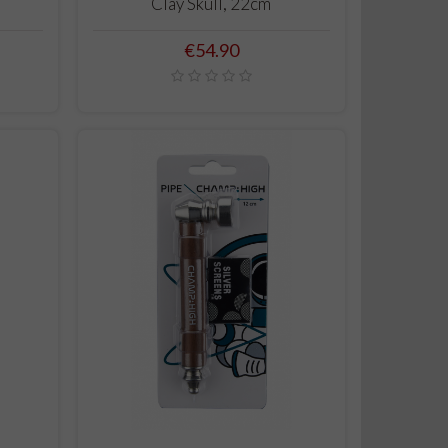
Clay Skull, 22cm
Price
€54.90