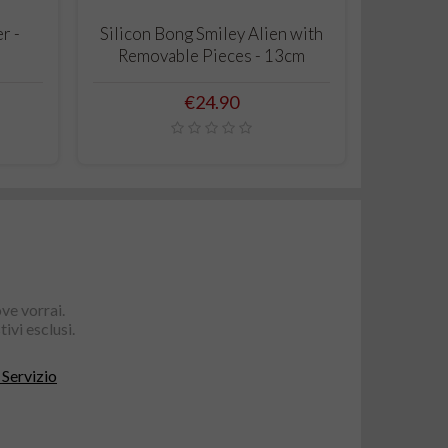
ADD TO CART
r -
Silicon Bong Smiley Alien with
n
Removable Pieces - 13cm
Price
€24.90
ve vorrai.
ivi esclusi.
 Servizio