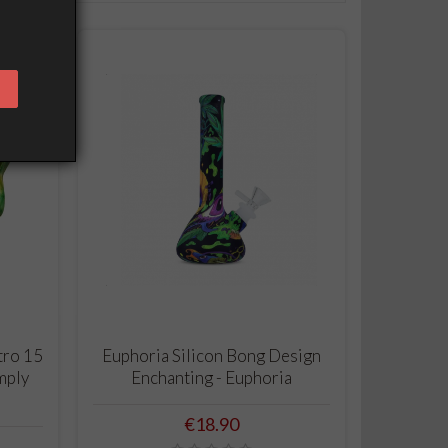
ADD TO CART
tro 15
Euphoria Silicon Bong Design
mply
Enchanting - Euphoria
Price
€18.90