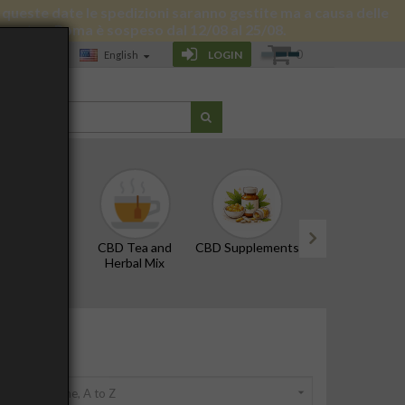
 di queste date le spedizioni saranno gestite ma a causa delle
 giornata a Roma è sospeso dal 12/08 al 25/08.
0
LOGIN
English
LOG
D Oils and
CBD Tea and
CBD Supplements
Edibles and Snac
Tinctures
Herbal Mix
next
 by:

Name, A to Z