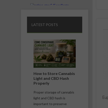
LATEST POSTS
il
How to Store Cannabis
Difference
 e il
Light and CBD Hash
Cannabis L
de della
Properly
Marijuana
Proper storage of cannabis
Cannabis ligh
Eup
il CBN
light and CBD hash is
marijuana are
, uno dei
important to preserve
confused, but