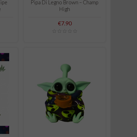
ADD TO CART
Pipe
Pipa Di Legno Brown – Champ
e
High
Price
€7.90