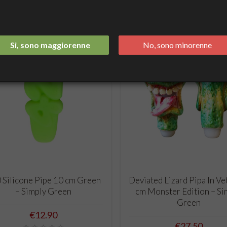
Si, sono maggiorenne
No, sono minorenne
ADD TO CART
ADD TO CART
 Silicone Pipe 10 cm Green
Deviated Lizard Pipa In Ve
– Simply Green
cm Monster Edition – Si
Green
Price
€12.90
Price
€27.50