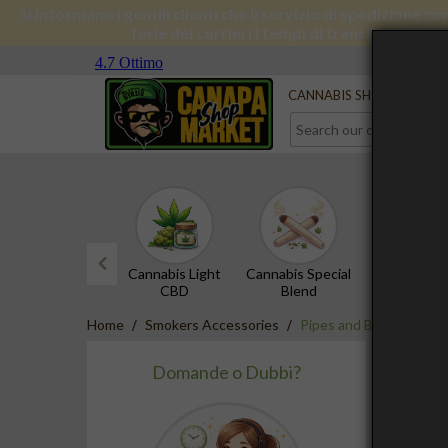
Si informano i gentili clienti che il servizio di spedizione 
ferie dei corrieri i tempi di transito subira
Serve aiuto?
Contact us
CANNABIS SHOP
CBD 
Cannabis Light
Cannabis Special
CBD Hash
CBD
Blend
prev
Home
Smokers Accessories
Pipes and Bongs
PIPE
Domande o Dubbi?