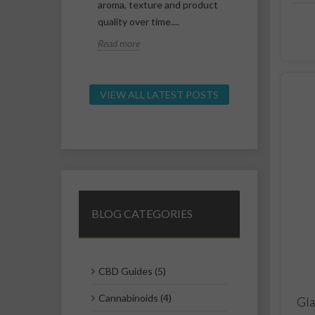
presenti nella
aroma, texture and product
important dif
lla cannabis
quality over time....
related to TH
CBD...
Read more
Read more
VIEW ALL LATEST POSTS
BLOG CATEGORIES
CBD Guides (5)
Cannabinoids (4)
Gla