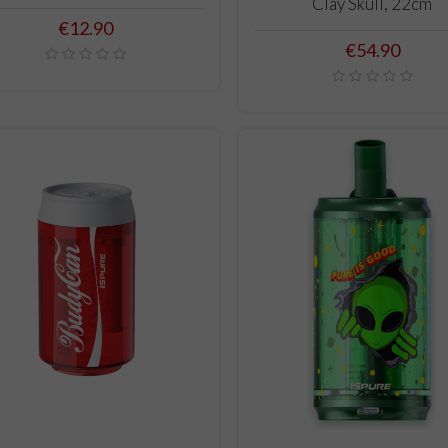
Clay Skull, 22cm
Price
€12.90
Price
€54.90