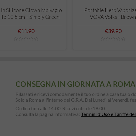
ADD TO CART
ADD TO CART
 In Silicone Clown Malvagio
Portable Herb Vaporize
llo 10,5 cm – Simply Green
VOVA Volks - Brow
Price
Price
€11.90
€39.90
CONSEGNA IN GIORNATA A ROMA
Rilassati e ricevi comodamente il tuo ordine a casa tua o do
Solo a Roma all'interno del G.R.A. Dal Lunedì al Venerdì, fest
Ordina fino alle 14:00, Ricevi entro le 19:00.
Consulta la pagina informativa:
Termini d'Uso e Tariffe del