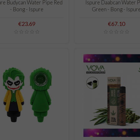
ADD TO CART
ADD TO CART
ure Budycan Water Pipe Red
Ispure Daabcan Water 
- Bong - Ispure
Green - Bong - Ispur
Price
Price
€23.69
€67.10