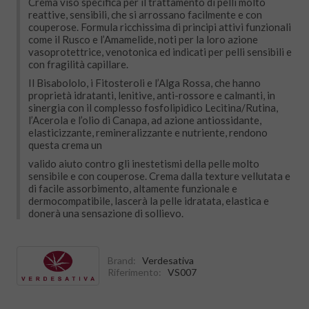
Crema viso specifica per il trattamento di pelli molto
reattive, sensibili, che si arrossano facilmente e con
couperose. Formula ricchissima di principi attivi funzionali
come il Rusco e l’Amamelide, noti per la loro azione
vasoprotettrice, venotonica ed indicati per pelli sensibili e
con fragilità capillare.
Il Bisabololo, i Fitosteroli e l’Alga Rossa, che hanno
proprietà idratanti, lenitive, anti-rossore e calmanti, in
sinergia con il complesso fosfolipidico Lecitina/Rutina,
l’Acerola e l’olio di Canapa, ad azione antiossidante,
elasticizzante, remineralizzante e nutriente, rendono
questa crema un
valido aiuto contro gli inestetismi della pelle molto
sensibile e con couperose. Crema dalla texture vellutata e
di facile assorbimento, altamente funzionale e
dermocompatibile, lascerà la pelle idratata, elastica e
donerà una sensazione di sollievo.
Brand:
Verdesativa
Riferimento:
VS007