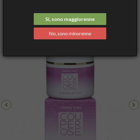
Couperose – Trattamento vellutato con principi attivi rinforzanti -
50 ml - Verdesativa
Si, sono maggiorenne
No, sono minorenne