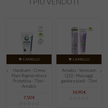
I PIÙ VENDUTI
CARRELLO
CARRELLO
Handcann - Crema
Annabis - Venecann
Mani Rigenerativa e
Q10 - Massaggi
‹
›
Protettiva - 75ml -
gambe e piedi - 75ml
Annabis
Prezzo
14,90 €
Prezzo
7,50 €