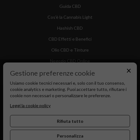
Guida CBD
Cos'è la Cannabis Light
Hashish CBD
CBD Effetti e Benefici
Olio CBD e Tinture
Negozio CBD Online
×
Gestione preferenze cookie
Usiamo cookie tecnici necessari e, solo con il tuo consenso,
cookie analytics e marketing. Puoi accettare tutto, rifiutare i
Canapa Market - Il tuo Shop di Fiducia dal 2018
cookie non necessari o personalizzare le preferenze.
Leggi la cookie policy
Rifiuta tutto
Personalizza