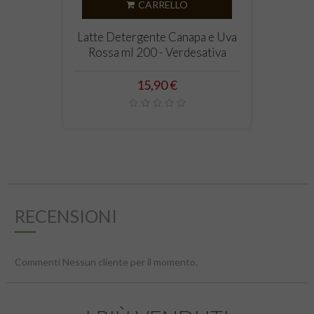
CARRELLO
‹
›
Latte Detergente Canapa e Uva
Rossa ml 200 - Verdesativa
Prezzo
15,90 €
RECENSIONI
Commenti Nessun cliente per il momento.