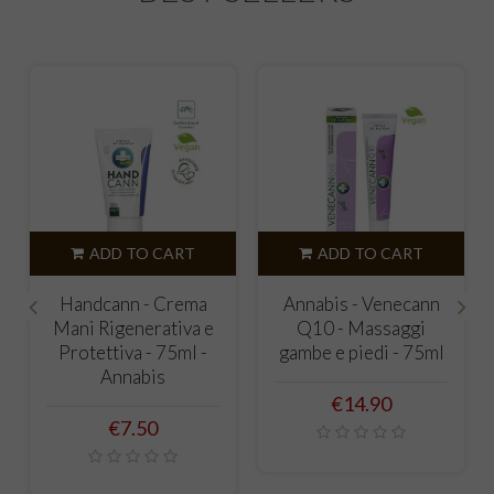
ADD TO CART
ADD TO CART
Handcann - Crema
Annabis - Venecann
Mani Rigenerativa e
Q10 - Massaggi
‹
›
Protettiva - 75ml -
gambe e piedi - 75ml
Annabis
Price
€14.90
Price
€7.50