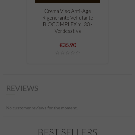
Crema Viso Anti-Age
Rigenerante Vellutante
BIOCOMPLEX ml 30 -
Verdesativa
Price
€35.90
REVIEWS
No customer reviews for the moment.
BEST SELLERS