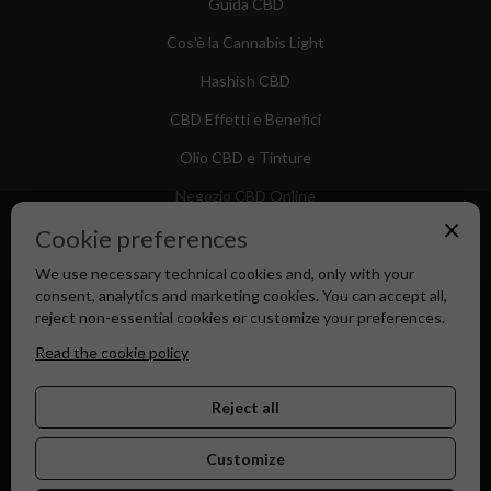
Guida CBD
Cos'è la Cannabis Light
Hashish CBD
CBD Effetti e Benefici
Olio CBD e Tinture
Negozio CBD Online
×
Cookie preferences
We use necessary technical cookies and, only with your
consent, analytics and marketing cookies. You can accept all,
Canapa Market - Il tuo Shop di Fiducia dal 2018
reject non-essential cookies or customize your preferences.
Read the cookie policy
Reject all
Customize