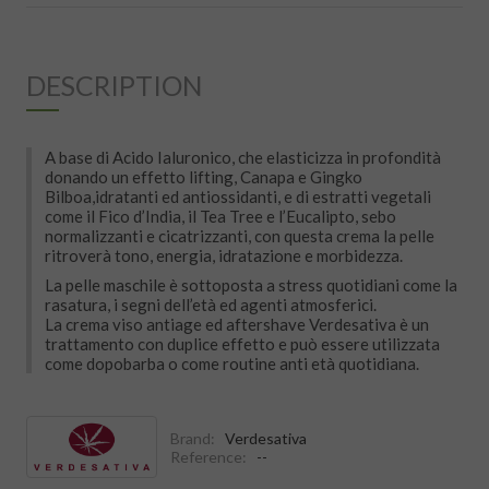
DESCRIPTION
A base di Acido Ialuronico, che elasticizza in profondità
donando un effetto lifting, Canapa e Gingko
Bilboa,idratanti ed antiossidanti, e di estratti vegetali
come il Fico d’India, il Tea Tree e l’Eucalipto, sebo
normalizzanti e cicatrizzanti, con questa crema la pelle
ritroverà tono, energia, idratazione e morbidezza.
La pelle maschile è sottoposta a stress quotidiani come la
rasatura, i segni dell’età ed agenti atmosferici.
La crema viso antiage ed aftershave Verdesativa è un
trattamento con duplice effetto e può essere utilizzata
come dopobarba o come routine anti età quotidiana.
Brand:
Verdesativa
Reference:
--