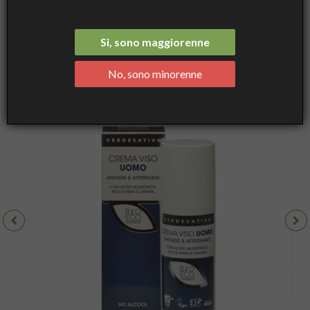
Antiage e Aftershave - Verdesativa
Si, sono maggiorenne
No, sono minorenne