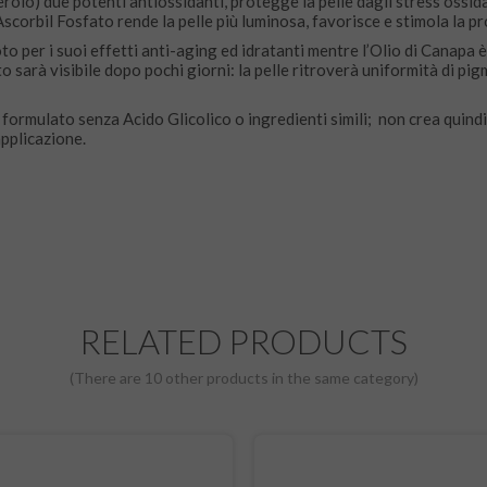
rolo) due potenti antiossidanti, protegge la pelle dagli stress ossidat
 Ascorbil Fosfato rende la pelle più luminosa, favorisce e stimola la p
to per i suoi effetti anti-aging ed idratanti mentre l’Olio di Canapa 
tto sarà visibile dopo pochi giorni: la pelle ritroverà uniformità di pi
ormulato senza Acido Glicolico o ingredienti simili; non crea quindi
applicazione.
RELATED PRODUCTS
(There are 10 other products in the same category)