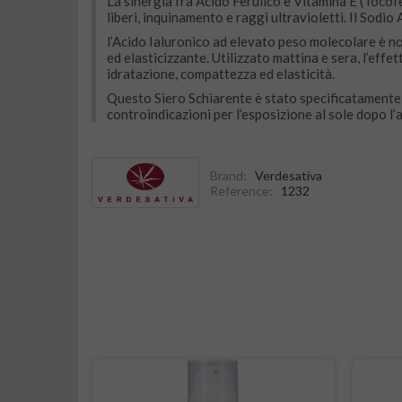
La sinergia fra Acido Ferulico e Vitamina E (Tocofe
liberi, inquinamento e raggi ultravioletti. Il Sodio
l’Acido Ialuronico ad elevato peso molecolare è no
ed elasticizzante. Utilizzato mattina e sera, l’effe
idratazione, compattezza ed elasticità.
Questo Siero Schiarente è stato specificatamente f
controindicazioni per l’esposizione al sole dopo l’
Brand:
Verdesativa
Reference:
1232