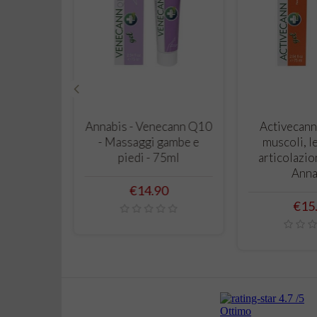
‹
 CART
ADD TO CART
ADD T
rema Mani
Annabis - Venecann Q10
Activecann
iva e
- Massaggi gambe e
muscoli, l
 75ml -
piedi - 75ml
articolazio
is
Anna
Price
€14.90
Pric
0
€15