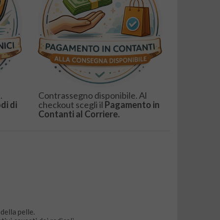
.
Contrassegno disponibile. Al
di di
checkout scegli il
Pagamento in
Contanti al Corriere.
della pelle.