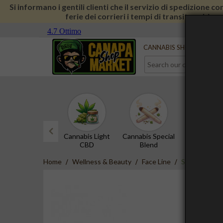
Si informano i gentili clienti che il servizio di spedizione 
ferie dei corrieri i tempi di transito subira
Serve aiuto?
Contact us
CANNABIS SHOP
CBD 
Cannabis Light
Cannabis Special
CBD Hash
CBD
Blend
prev
Home
Wellness & Beauty
Face Line
Siero viso sc