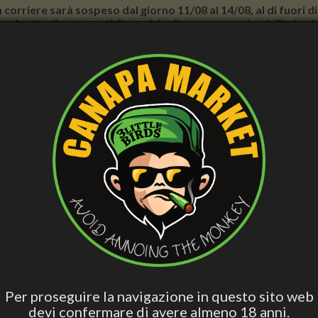
con corriere sarà sospeso dal giorno 11/08 al 14/08, al di fuori
nno forti rallentamenti. Il servizio di consegna a domicilio in
AND WELLNESS
PERSONAL CARE
SMOCKER ACCESS.
VAPING
B
ish
Hashish Special
Active Edibles
Fall Asleep
CB
Blend
hiarente - Azione Urto - Verdesativa
SIERO VISO SCHIARENTE - AZ
Per proseguire la navigazione in questo sito web
devi confermare di avere almeno 18 anni.
€32.50