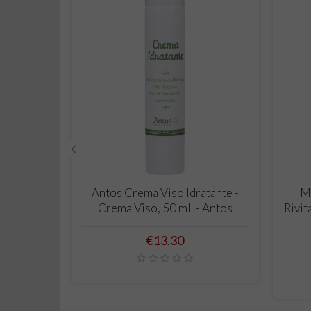
‹
ADD TO CART
Antos Crema Viso Idratante -
Mi
Crema Viso, 50 mL - Antos
Rivit
Price
€13.30