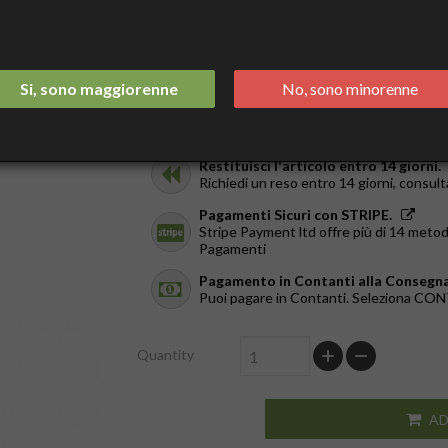
Tax included
Spedizione Italia 2/3 Giorni.
GRATIS da €44
Si, sono maggiorenne
No, sono minorenne
Ricevilo in giornata.
Solo a Roma, dal Lun al Ven. Ordina entr
Restituisci l'articolo entro 14 giorni.
Richiedi un reso entro 14 giorni, consult
Pagamenti Sicuri con STRIPE.
Stripe Payment ltd offre più di 14 metod
Pagamenti
Pagamento in Contanti alla Consegna
Puoi pagare in Contanti. Seleziona C
Quantity
AD