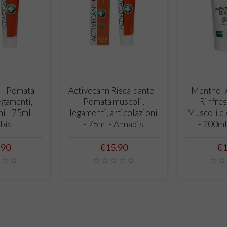
O CART
ADD TO CART
ADD
 - Pomata
Activecann Riscaldante -
Menthol A
egamenti,
Pomata muscoli,
Rinfres
ni - 75ml -
legamenti, articolazioni
Muscoli e 
bis
- 75ml - Annabis
- 200ml
e
Price
Pr
.90
€15.90
€1