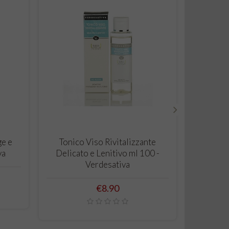
›
ADD TO CART
e e
Tonico Viso Rivitalizzante
Crem
va
Delicato e Lenitivo ml 100 -
Tratt
Verdesativa
principi
Price
€8.90