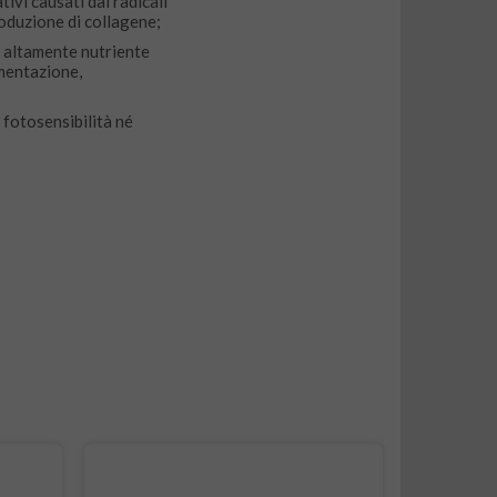
ivi causati dai radicali
roduzione di collagene;
è altamente nutriente
gmentazione,
 fotosensibilità né