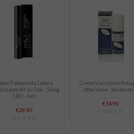
ADD TO CART
ADD TO CART
kka Trattamento Labbra
Crema Viso Uomo Antiag
alizzante All-In-One - 50mg
Aftershave - Verdesati
CBD - 5ml
Price
€14.90
Price
€29.90