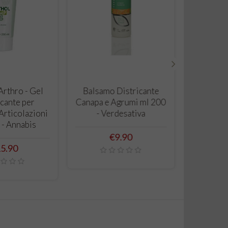
›
 TO CART
ADD TO CART
rthro - Gel
Balsamo Districante
cante per
Canapa e Agrumi ml 200
Articolazioni
- Verdesativa
 - Annabis
Price
€9.90
ice
5.90