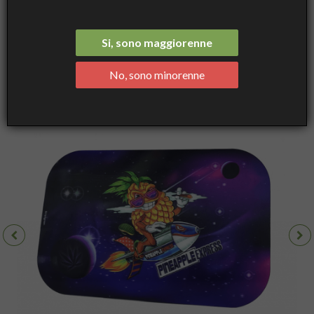
Magnetica in 3D per Vassoi in Metallo misura Media cm 17x27 -
Pineapple Express - Best Buds
Si, sono maggiorenne
No, sono minorenne