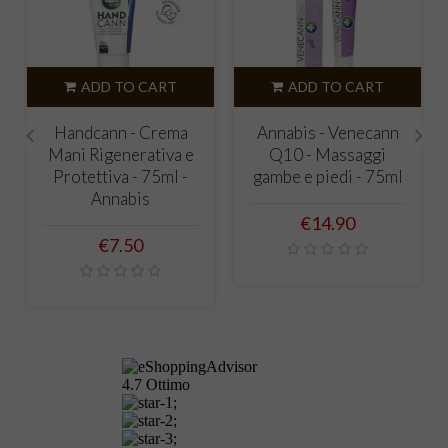
ADD TO CART
ADD TO CART
Handcann - Crema
Annabis - Venecann
Mani Rigenerativa e
Q10 - Massaggi
‹
›
Protettiva - 75ml -
gambe e piedi - 75ml
Annabis
Price
€14.90
Price
€7.50