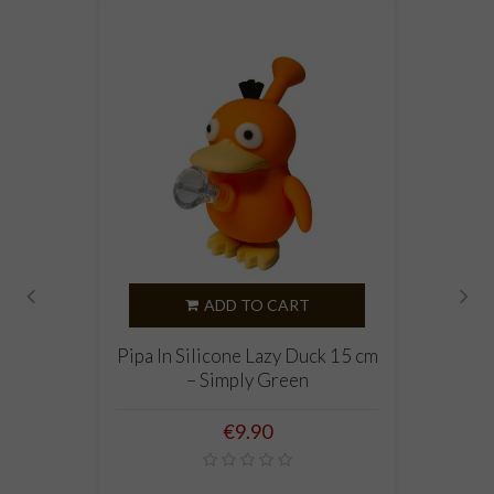
ADD TO CART
‹
›
Pipa In Silicone Lazy Duck 15 cm
– Simply Green
Price
€9.90