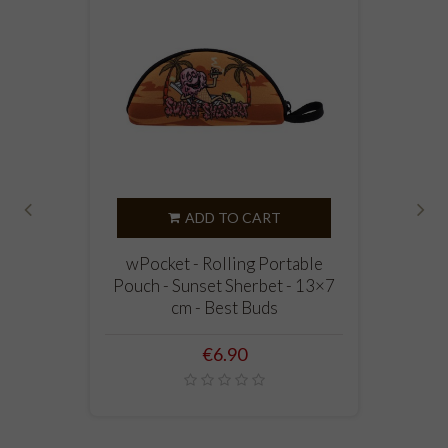
ADD TO CART
‹
›
wPocket - Rolling Portable
Pouch - Sunset Sherbet - 13×7
cm - Best Buds
Price
€6.90