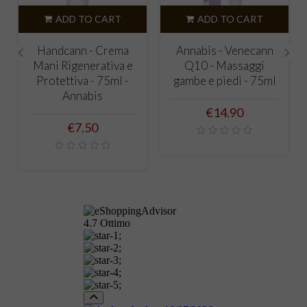
ADD TO CART
ADD TO CART
Handcann - Crema
Annabis - Venecann
Mani Rigenerativa e
Q10 - Massaggi
‹
›
Protettiva - 75ml -
gambe e piedi - 75ml
Annabis
Price
€14.90
Price
€7.50