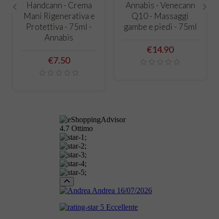
Handcann - Crema
Annabis - Venecann
Mani Rigenerativa e
Q10 - Massaggi
‹
›
Protettiva - 75ml -
gambe e piedi - 75ml
Annabis
Price
€14.90
Price
€7.50