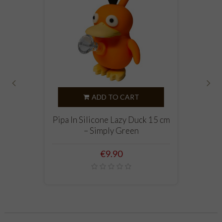
‹
›
ADD TO CART
Pipa In Silicone Lazy Duck 15 cm
– Simply Green
Price
€9.90