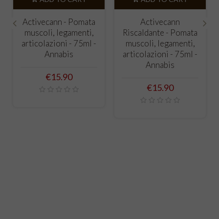
Activecann - Pomata
Activecann
muscoli, legamenti,
Riscaldante - Pomata
‹
›
articolazioni - 75ml -
muscoli, legamenti,
Annabis
articolazioni - 75ml -
Annabis
Price
€15.90
Price
€15.90