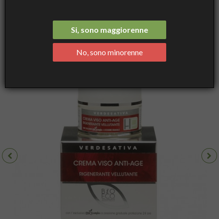
Rigenerante Vellutante BIOCOMPLEX ml 30 - Verdesativa
Si, sono maggiorenne
No, sono minorenne