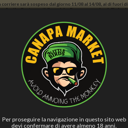
con corriere sarà sospeso dal giorno 11/08 al 14/08, al di fuori
nno forti rallentamenti. Il servizio di consegna a domicilio in
AND WELLNESS
PERSONAL CARE
SMOCKER ACCESS.
VAPING
B
ish
Hashish Special
Active Edibles
Fall Asleep
CB
Blend
ss Pipe - Cute Octopus, 15cm, Monster Edition
GLASS PIPE - CUTE OCTOPUS
Per proseguire la navigazione in questo sito web
devi confermare di avere almeno 18 anni.
€15.74