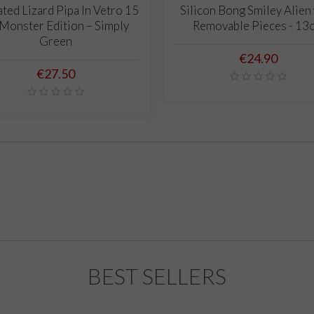
ADD TO CART
ADD TO CART
ted Lizard Pipa In Vetro 15
Silicon Bong Smiley Alien
Monster Edition – Simply
Removable Pieces - 13
Green
Price
€24.90
Price
€27.50
BEST SELLERS