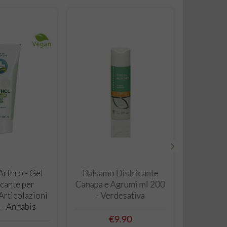
›
 TO CART
ADD TO CART
rthro - Gel
Balsamo Districante
cante per
Canapa e Agrumi ml 200
Articolazioni
- Verdesativa
 - Annabis
Price
€9.90