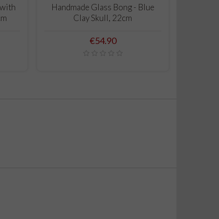
ADD TO CART
 with
Handmade Glass Bong - Blue
Glass P
cm
Clay Skull, 22cm
Price
€54.90