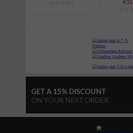
Pric
0
€15
GET A 15% DISCOUNT
ON YOUR NEXT ORDER