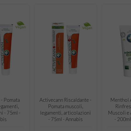
O CART
ADD TO CART
ADD
 - Pomata
Activecann Riscaldante -
Menthol A
egamenti,
Pomata muscoli,
Rinfres
ni - 75ml -
legamenti, articolazioni
Muscoli e 
bis
- 75ml - Annabis
- 200ml