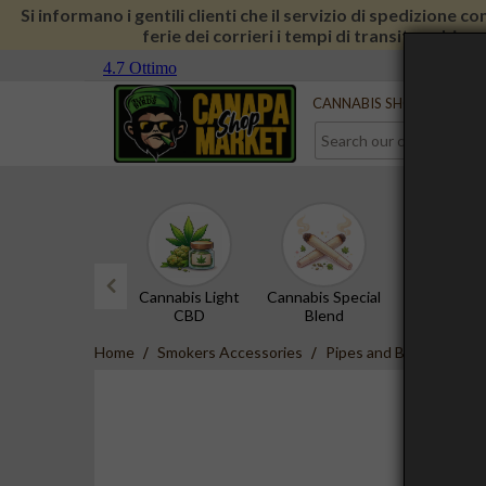
Si informano i gentili clienti che il servizio di spedizione 
ferie dei corrieri i tempi di transito subira
Serve aiuto?
Contact us
CANNABIS SHOP
CBD 
Cannabis Light
Cannabis Special
CBD Hash
CBD
Blend
prev
Home
Smokers Accessories
Pipes and Bongs
Gla