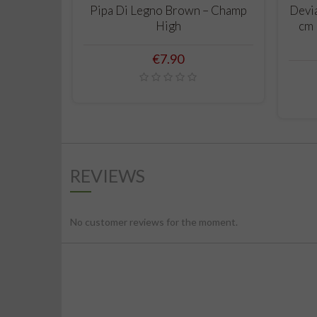
ADD TO CART
Pipa Di Legno Brown – Champ
Devia
High
cm 
Price
€7.90
REVIEWS
No customer reviews for the moment.