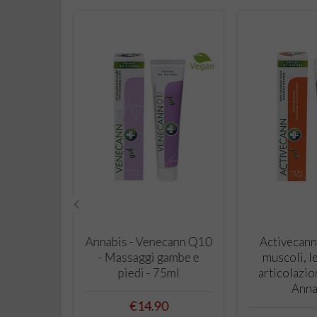
‹
 CART
ADD TO CART
ADD T
rema Mani
Annabis - Venecann Q10
Activecann
iva e
- Massaggi gambe e
muscoli, l
 75ml -
piedi - 75ml
articolazio
is
Anna
Price
€14.90