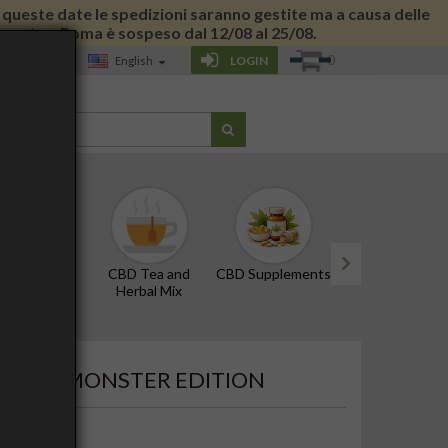
 di queste date le spedizioni saranno gestite ma a causa delle
 giornata a Roma è sospeso dal 12/08 al 25/08.
0
LOGIN
English
LOG
D Oils and
CBD Tea and
CBD Supplements
Edibles and Snac
Tinctures
Herbal Mix
next
, 15CM, MONSTER EDITION