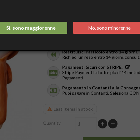
Tax included
Spedizione Italia 2/3 Giorni.
GRATIS da €44
Si, sono maggiorenne
No, sono minorenne
Ricevilo in giornata.
Solo a Roma, dal Lun al Ven. Ordina entr
Restituisci l'articolo entro 14 giorni.
Richiedi un reso entro 14 giorni, consult
Pagamenti Sicuri con STRIPE.
Stripe Payment ltd offre più di 14 metod
Pagamenti
Pagamento in Contanti alla Consegna
Puoi pagare in Contanti. Seleziona C
Last items in stock
Quantity