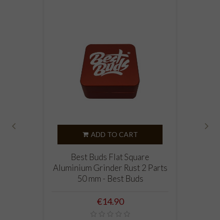
ADD TO CART
‹
›
Best Buds Flat Square
Aluminium Grinder Rust 2 Parts
50 mm - Best Buds
Price
€14.90