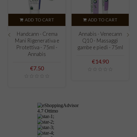
ADD TO CART
ADD TO CART
Handcann - Crema
Annabis - Venecann
Mani Rigenerativa e
Q10 - Massaggi
‹
›
Protettiva - 75ml -
gambe e piedi - 75ml
Annabis
Price
€14.90
Price
€7.50