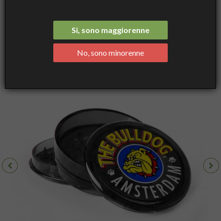
Original Black Plastic Grinder 3 Parts - Accessori, Grinder - The
Bulldog
Si, sono maggiorenne
No, sono minorenne