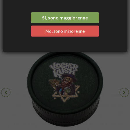
Grinder - Kosher Kush 2 Parti 53 mm - Best Buds
Si, sono maggiorenne
No, sono minorenne