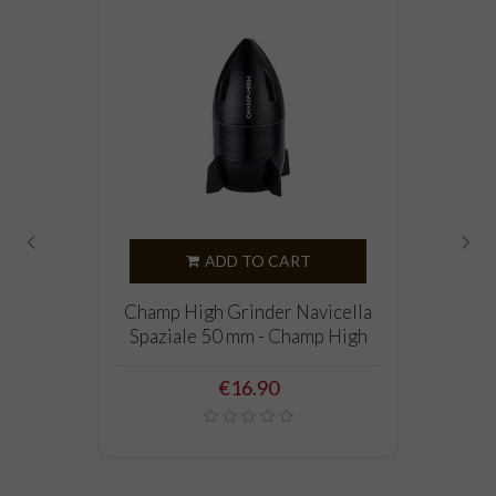
ADD TO CART
‹
›
Champ High Grinder Navicella
Spaziale 50 mm - Champ High
Price
€16.90