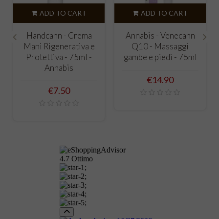
ADD TO CART
ADD TO CART
Handcann - Crema
Annabis - Venecann
Mani Rigenerativa e
Q10 - Massaggi
‹
›
Protettiva - 75ml -
gambe e piedi - 75ml
Annabis
Price
€14.90
Price
€7.50