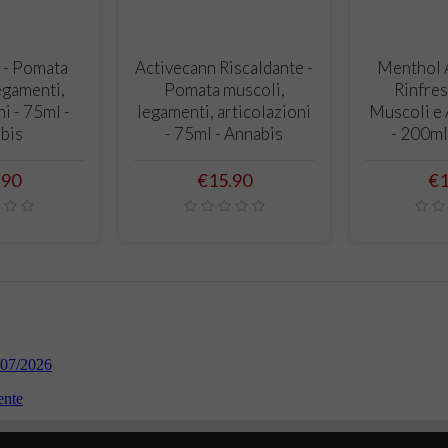
O CART
ADD TO CART
ADD
 - Pomata
Activecann Riscaldante -
Menthol A
egamenti,
Pomata muscoli,
Rinfres
ni - 75ml -
legamenti, articolazioni
Muscoli e 
bis
- 75ml - Annabis
- 200ml
e
Price
Pr
.90
€15.90
€1