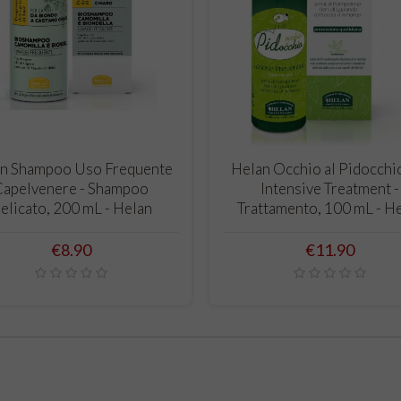
ADD TO CART
ADD TO CART
n Shampoo Uso Frequente
Helan Occhio al Pidocchi
Capelvenere - Shampoo
Intensive Treatment -
elicato, 200 mL - Helan
Trattamento, 100 mL - H
Price
Price
€8.90
€11.90