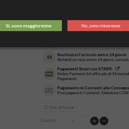
€9.90
Tax included
Spedizione Italia 2/3 Giorni.
Si, sono maggiorenne
No, sono minorenne
GRATIS da €44
Ricevilo in giornata.
Solo a Roma, dal Lun al Ven. Ordina entr
Restituisci l'articolo entro 14 giorni.
Richiedi un reso entro 14 giorni, consult
Pagamenti Sicuri con STRIPE.
Stripe Payment ltd offre più di 14 metod
Pagamenti
Pagamento in Contanti alla Consegna
Puoi pagare in Contanti. Seleziona C
Out of Stock
Quantity