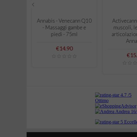
‹
 CART
ADD TO CART
ADD T
rema Mani
Annabis - Venecann Q10
Activecann
iva e
- Massaggi gambe e
muscoli, l
 75ml -
piedi - 75ml
articolazio
is
Anna
Price
€14.90
Pric
0
€15