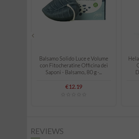
‹
ADD TO CART
Balsamo Solido Luce e Volume
Hela
con Fitocheratine Officina dei
Saponi - Balsamo, 80 g -...
D
Price
€12.19
REVIEWS