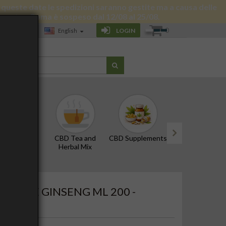
 di queste date le spedizioni saranno gestite ma a causa delle
 giornata a Roma è sospeso dal 12/08 al 25/08.
0
LOGIN
English
LOG
D Oils and
CBD Tea and
CBD Supplements
Edibles and Snac
Tinctures
Herbal Mix
next
APA E GINSENG ML 200 -