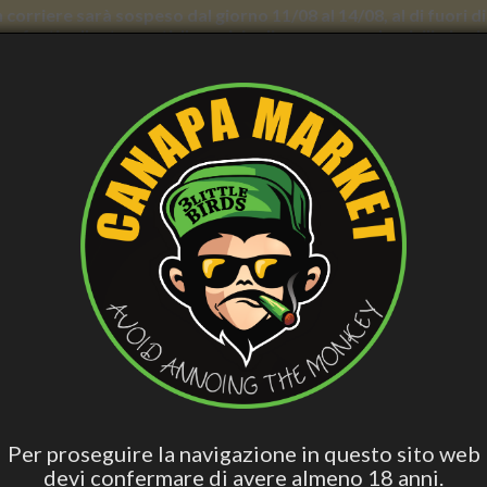
con corriere sarà sospeso dal giorno 11/08 al 14/08, al di fuori
nno forti rallentamenti. Il servizio di consegna a domicilio in
AND WELLNESS
PERSONAL CARE
SMOCKER ACCESS.
VAPING
B
ish
Hashish Special
Active Edibles
Fall Asleep
CB
Blend
izzante Canapa e Ginseng ml 200 - Verdesativa
SHAMPOO ENERGIZZANTE CAN
VERDESATIVA
Per proseguire la navigazione in questo sito web
devi confermare di avere almeno 18 anni.