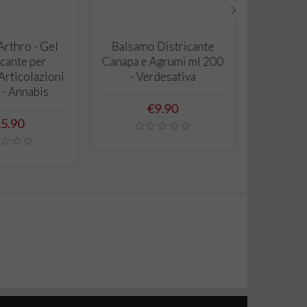
›
 TO CART
ADD TO CART
rthro - Gel
Balsamo Districante
cante per
Canapa e Agrumi ml 200
Articolazioni
- Verdesativa
 - Annabis
Price
€9.90
ice
5.90