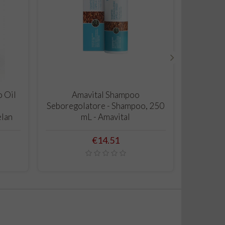
›
ADD TO CART
o Oil
Amavital Shampoo
Shampoo
Seboregolatore - Shampoo, 250
Argill
elan
mL - Amavital
Price
€14.51