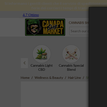
Si informano i gentili clienti che il servizio di spedizione 
ferie dei corrieri i tempi di transito subira
Serve aiuto?
Contact us
CANNABIS SHOP
CBD 
Cannabis Light
Cannabis Special
CBD Hash
CBD
Blend
prev
Home
Wellness & Beauty
Hair Line
Shampoo Energ