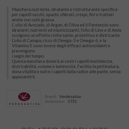
Maschera nutriente, idratante e ristrutturante specifica
per capelli secchi, opachi, sfibrati, crespi, fini o trattati
anche con cute grassa.
L’ olio di Avocado, di Argan, di Oliva ed il Pantenolo sono
idratanti, nutrienti ed elasticizzanti; l’olio di Lino e di Amla
svolgono un effetto rinforzante, protettivo e districante.
L’olio di Canapa, ricco di Omega-3 e Omega-6, e la
Vitamina E sono invece degli efficaci antiossidanti e
prevengono
i segni del tempo.
Questa maschera donerà ai vostri capelli morbidezza,
districabilità, volume e luminosità. Facilita la pettinatura,
dona vitalità e nutre i capelli dalla radice alle punte, senza
appesantirli.
Brand:
Verdesativa
Reference:
5731