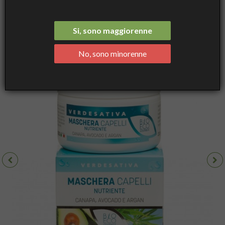
nutriente – Canapa, Avocado e Argan ml 200
Si, sono maggiorenne
No, sono minorenne