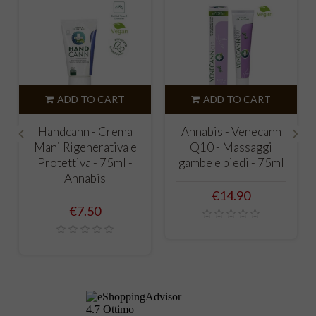
ADD TO CART
ADD TO CART
Handcann - Crema
Annabis - Venecann
Ac
Mani Rigenerativa e
Q10 - Massaggi
m
‹
›
Protettiva - 75ml -
gambe e piedi - 75ml
ar
Annabis
Price
€14.90
Price
€7.50