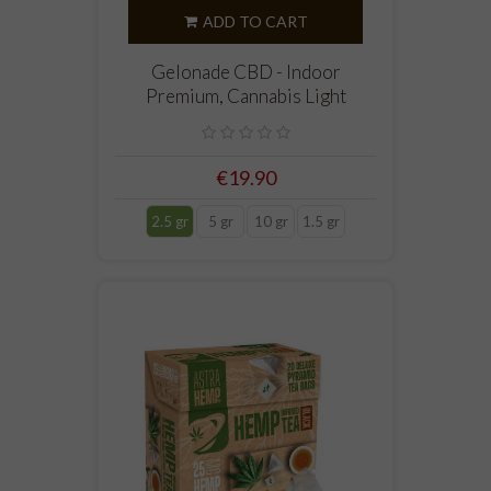
ADD TO CART
Gelonade CBD - Indoor
Premium, Cannabis Light
€19.90
2.5 gr
5 gr
10 gr
1.5 gr