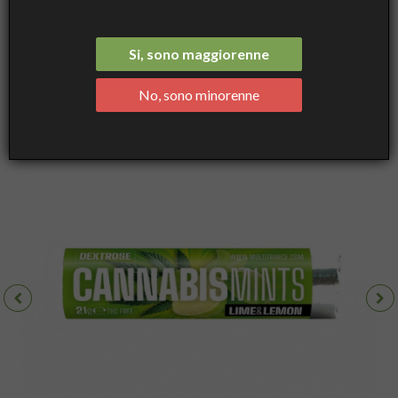
Cannabis Mints - Lime, Lemon and Cannabis Candies - 1 pcs -
Multitrance
Si, sono maggiorenne
No, sono minorenne