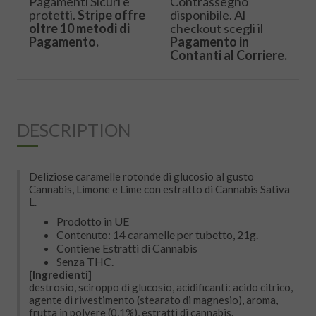
Pagamenti Sicuri e
Contrassegno
protetti.
Stripe offre
disponibile. Al
oltre 10 metodi di
checkout scegli il
Pagamento.
Pagamento in
Contanti al Corriere.
DESCRIPTION
Deliziose caramelle rotonde di glucosio al gusto
Cannabis, Limone e Lime con estratto di Cannabis Sativa
L.
Prodotto in UE
Contenuto: 14 caramelle per tubetto, 21g.
Contiene Estratti di Cannabis
Senza THC.
[Ingredienti]
destrosio, sciroppo di glucosio, acidificanti: acido citrico,
agente di rivestimento (stearato di magnesio), aroma,
frutta in polvere (0,1%), estratti di cannabis.