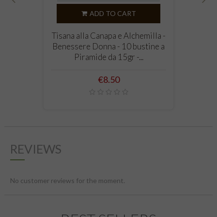
‹
›
ADD TO CART
Tisana alla Canapa e Alchemilla -
Benessere Donna - 10 bustine a
Piramide da 15gr -...
Price
€8.50
REVIEWS
No customer reviews for the moment.