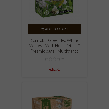
ADD TO CART
Cannabis Green Tea White
Widow - With Hemp Oil - 20
Pyramid bags - Multitrance
€8.50