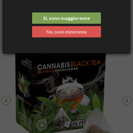
Mix
Cannabis Black Tea Silver Haze - With Hemp Oil - 20 Pyramid
bags - Multitrance
Si, sono maggiorenne
No, sono minorenne