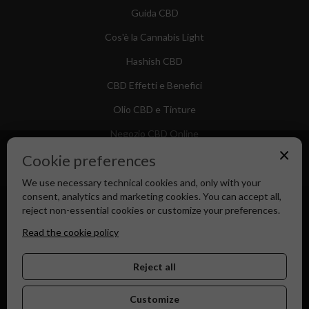
Guida CBD
Cos'è la Cannabis Light
Hashish CBD
CBD Effetti e Benefici
Olio CBD e Tinture
Negozio CBD Online
×
Cookie preferences
We use necessary technical cookies and, only with your
consent, analytics and marketing cookies. You can accept all,
Canapa Market - Il tuo Shop di Fiducia dal 2018
reject non-essential cookies or customize your preferences.
Read the cookie policy
Reject all
Customize