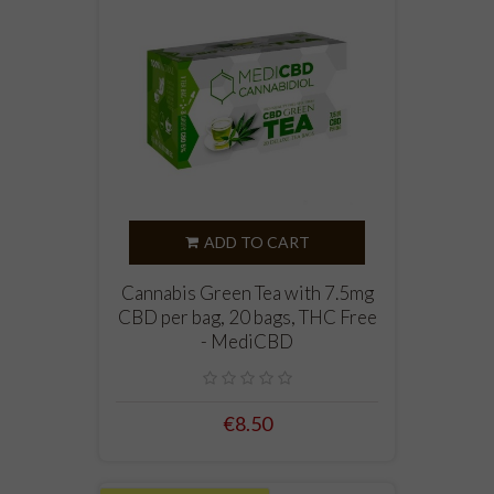
ADD TO CART
Cannabis Green Tea with 7.5mg
CBD per bag, 20 bags, THC Free
- MediCBD
€8.50