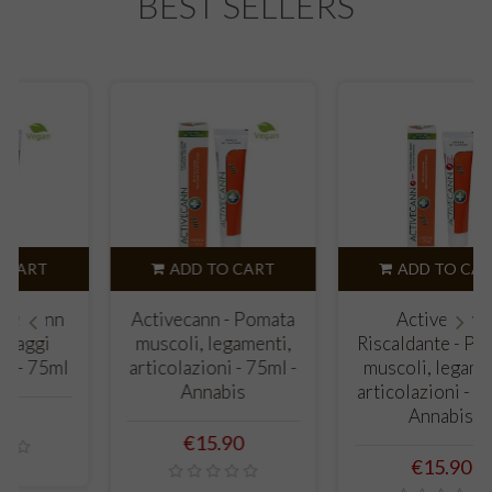
BEST SELLERS
ADD TO CART
ADD TO CART
Activecann - Pomata
Activecann
muscoli, legamenti,
Riscaldante - Pomata
‹
›
articolazioni - 75ml -
muscoli, legamenti,
Annabis
articolazioni - 75ml -
Annabis
Price
€15.90
Price
€15.90