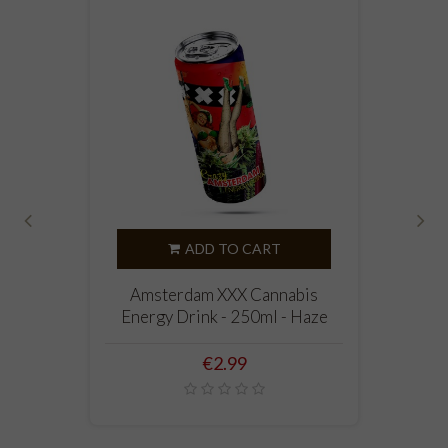
‹
›
ADD TO CART
Amsterdam XXX Cannabis
Energy Drink - 250ml - Haze
Price
€2.99