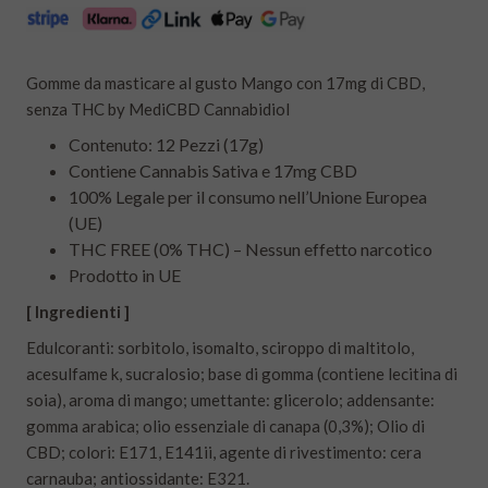
Gomme da masticare al gusto Mango con 17mg di CBD,
senza THC by MediCBD Cannabidiol
Contenuto: 12 Pezzi (17g)
Contiene Cannabis Sativa e 17mg CBD
100% Legale per il consumo nell’Unione Europea
(UE)
THC FREE (0% THC) – Nessun effetto narcotico
Prodotto in UE
[ Ingredienti ]
Edulcoranti: sorbitolo, isomalto, sciroppo di maltitolo,
acesulfame k, sucralosio; base di gomma (contiene lecitina di
soia), aroma di mango; umettante: glicerolo; addensante:
gomma arabica; olio essenziale di canapa (0,3%); Olio di
CBD; colori: E171, E141ii, agente di rivestimento: cera
carnauba; antiossidante: E321.