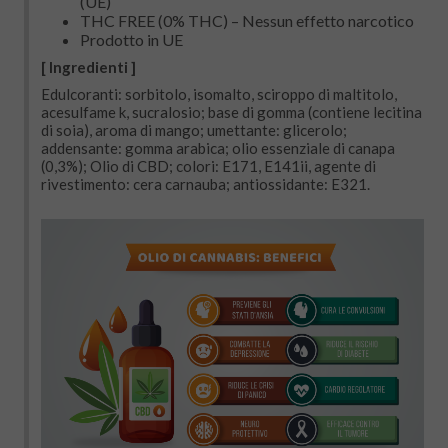
(UE)
THC FREE (0% THC) – Nessun effetto narcotico
Prodotto in UE
[ Ingredienti ]
Edulcoranti: sorbitolo, isomalto, sciroppo di maltitolo,
acesulfame k, sucralosio; base di gomma (contiene lecitina
di soia), aroma di mango; umettante: glicerolo;
addensante: gomma arabica; olio essenziale di canapa
(0,3%); Olio di CBD; colori: E171, E141ii, agente di
rivestimento: cera carnauba; antiossidante: E321.