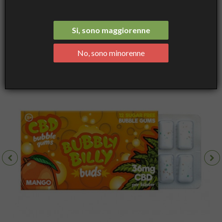
CBD Chewing Gums Mango with 17mg CBD - Bubbly Billy
Si, sono maggiorenne
No, sono minorenne