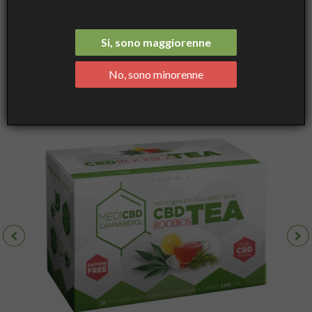
Mix
Medicbd Rooibos Tea Cbd 7,5 mg Scatola Da 20 Bustine -
Tisane, Infusi - Medicbd
Si, sono maggiorenne
No, sono minorenne