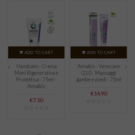
ADD TO CART
ADD TO CART
Handcann - Crema
Annabis - Venecann
Mani Rigenerativa e
Q10 - Massaggi
‹
›
Protettiva - 75ml -
gambe e piedi - 75ml
Annabis
Price
€14.90
Price
€7.50