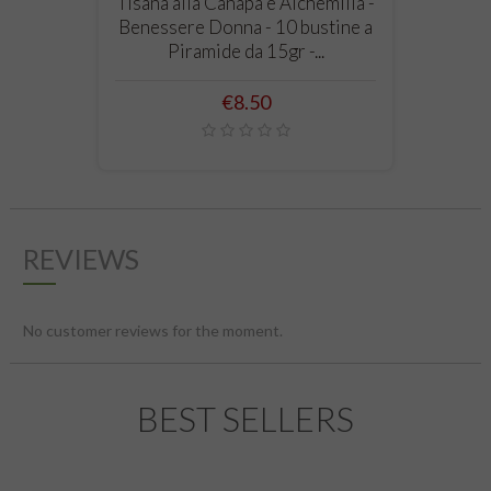
Tisana alla Canapa e Alchemilla -
Benessere Donna - 10 bustine a
Piramide da 15gr -...
Price
€8.50
REVIEWS
No customer reviews for the moment.
BEST SELLERS