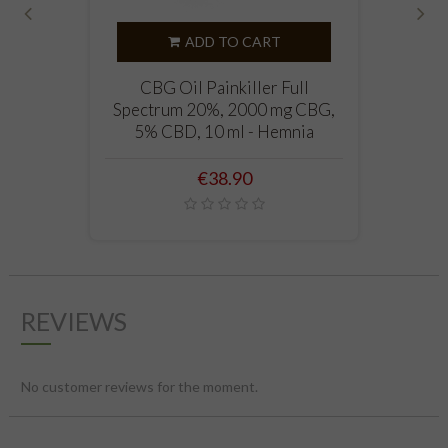
‹
›
ADD TO CART
CBG Oil Painkiller Full
Spectrum 20%, 2000 mg CBG,
5% CBD, 10 ml - Hemnia
Price
€38.90
REVIEWS
No customer reviews for the moment.