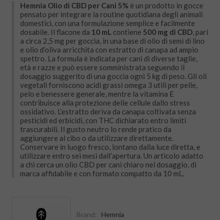
Hemnia Olio di CBD per Cani 5%
è un prodotto in gocce
pensato per integrare la routine quotidiana degli animali
domestici, con una formulazione semplice e facilmente
dosabile. Il flacone da
10 mL
contiene
500 mg di CBD
, pari
a circa 2,5 mg per goccia, in una base di olio di semi di lino
e olio d’oliva arricchita con estratto di canapa ad ampio
spettro. La formula è indicata per cani di diverse taglie,
età e razze e può essere somministrata seguendo il
dosaggio suggerito di una goccia ogni 5 kg di peso. Gli oli
vegetali forniscono acidi grassi omega 3 utili per pelle,
pelo e benessere generale, mentre la vitamina E
contribuisce alla protezione delle cellule dallo stress
ossidativo. L’estratto deriva da canapa coltivata senza
pesticidi ed erbicidi, con THC dichiarato entro limiti
trascurabili. Il gusto neutro lo rende pratico da
aggiungere al cibo o da utilizzare direttamente.
Conservare in luogo fresco, lontano dalla luce diretta, e
utilizzare entro sei mesi dall’apertura. Un articolo adatto
a chi cerca un olio CBD per cani chiaro nel dosaggio, di
marca affidabile e con formato compatto da 10 mL.
Brand:
Hemnia