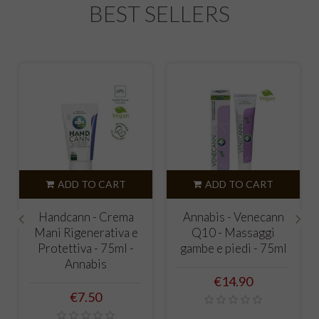
BEST SELLERS
O CART
ADD TO CART
ADD TO CA
- Crema
Annabis - Venecann
Activecann - Po
erativa e
Q10 - Massaggi
muscoli, legame
‹
›
 - 75ml -
gambe e piedi - 75ml
articolazioni - 7
bis
Annabis
Price
€14.90
e
Price
50
€15.90