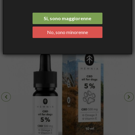
Tinctures
Hemnia Olio di CBD per Cani 5%, 10 mL - Hemnia
Si, sono maggiorenne
No, sono minorenne