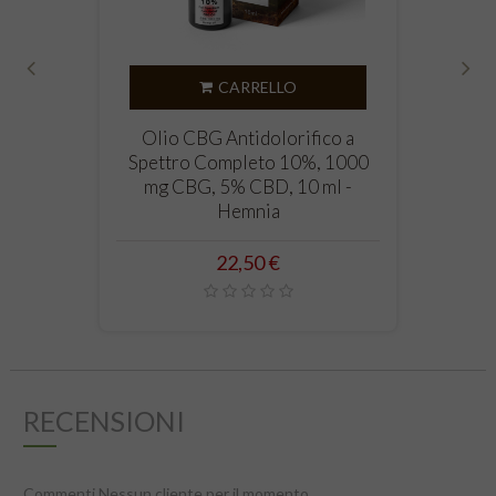
CARRELLO
‹
›
Olio CBG Antidolorifico a
Spettro Completo 10%, 1000
mg CBG, 5% CBD, 10 ml -
Hemnia
Prezzo
22,50 €
RECENSIONI
Commenti Nessun cliente per il momento.