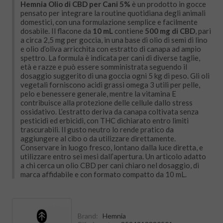
Hemnia Olio di CBD per Cani 5%
è un prodotto in gocce
pensato per integrare la routine quotidiana degli animali
domestici, con una formulazione semplice e facilmente
dosabile. Il flacone da
10 mL
contiene
500 mg di CBD
, pari
a circa 2,5 mg per goccia, in una base di olio di semi di lino
e olio d’oliva arricchita con estratto di canapa ad ampio
spettro. La formula è indicata per cani di diverse taglie,
età e razze e può essere somministrata seguendo il
dosaggio suggerito di una goccia ogni 5 kg di peso. Gli oli
vegetali forniscono acidi grassi omega 3 utili per pelle,
pelo e benessere generale, mentre la vitamina E
contribuisce alla protezione delle cellule dallo stress
ossidativo. L’estratto deriva da canapa coltivata senza
pesticidi ed erbicidi, con THC dichiarato entro limiti
trascurabili. Il gusto neutro lo rende pratico da
aggiungere al cibo o da utilizzare direttamente.
Conservare in luogo fresco, lontano dalla luce diretta, e
utilizzare entro sei mesi dall’apertura. Un articolo adatto
a chi cerca un olio CBD per cani chiaro nel dosaggio, di
marca affidabile e con formato compatto da 10 mL.
Brand:
Hemnia