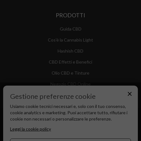
PRODOTTI
Guida CBD
Cos'è la Cannabis Light
Hashish CBD
CBD Effetti e Benefici
Olio CBD e Tinture
Negozio CBD Online
×
Gestione preferenze cookie
Usiamo cookie tecnici necessari e, solo con il tuo consenso,
cookie analytics e marketing. Puoi accettare tutto, rifiutare i
Canapa Market - Il tuo Shop di Fiducia dal 2018
cookie non necessari o personalizzare le preferenze.
Leggi la cookie policy