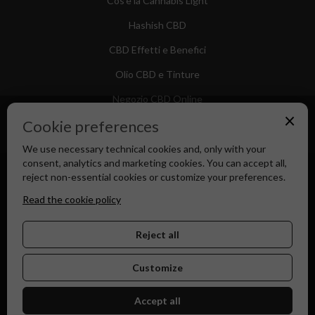
Cos'è la Cannabis Light
Hashish CBD
CBD Effetti e Benefici
Olio CBD e Tinture
Negozio CBD Online
×
Cookie preferences
We use necessary technical cookies and, only with your
consent, analytics and marketing cookies. You can accept all,
Canapa Market - Il tuo Shop di Fiducia dal 2018
reject non-essential cookies or customize your preferences.
Read the cookie policy
Reject all
Customize
Accept all