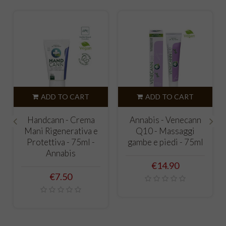
ADD TO CART
ADD TO CART
Handcann - Crema
Annabis - Venecann
Mani Rigenerativa e
Q10 - Massaggi
‹
›
Protettiva - 75ml -
gambe e piedi - 75ml
Annabis
Price
€14.90
Price
€7.50