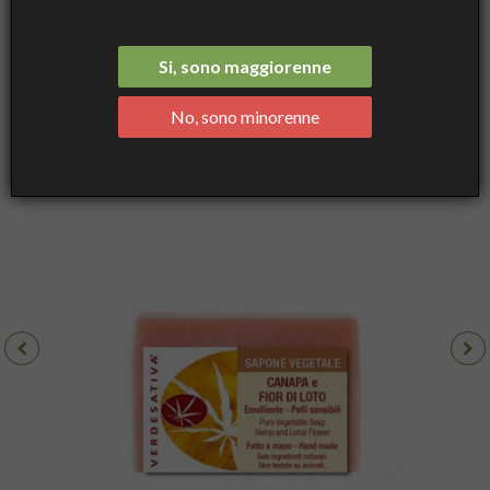
e Fior di Loto - delicato ed emoliente- Verdesativa
Si, sono maggiorenne
No, sono minorenne