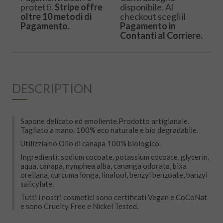
protetti.
Stripe offre
disponibile. Al
oltre 10 metodi di
checkout scegli il
Pagamento.
Pagamento in
Contanti al Corriere.
DESCRIPTION
Sapone delicato ed emoliente.Prodotto artigianale.
Tagliato a mano. 100% eco naturale e bio degradabile.
Utilizziamo Olio di canapa 100% biologico.
Ingredienti: sodium cocoate, potassium cocoate, glycerin,
aqua, canapa, nymphea alba, cananga odorata, bixa
orellana, curcuma longa, linalool, benzyl benzoate, banzyl
salicylate.
Tutti i nostri cosmetici sono certificati Vegan e CoCoNat
e sono Cruelty Free e Nickel Tested.