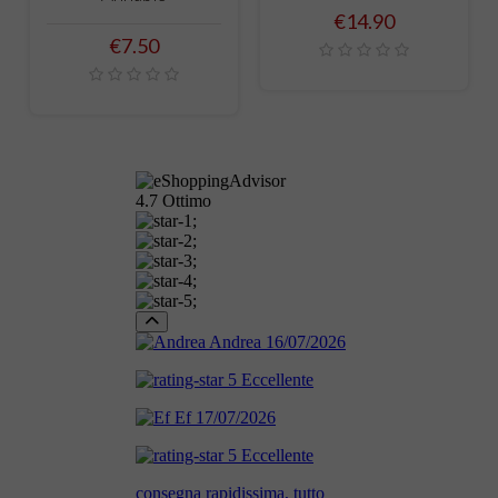
Price
€14.90
Price
€7.50