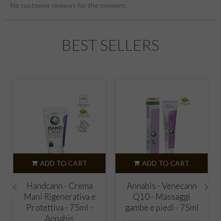
No customer reviews for the moment.
BEST SELLERS
ADD TO CART
ADD TO CART
Handcann - Crema
Annabis - Venecann
Mani Rigenerativa e
Q10 - Massaggi
‹
›
Protettiva - 75ml -
gambe e piedi - 75ml
Annabis