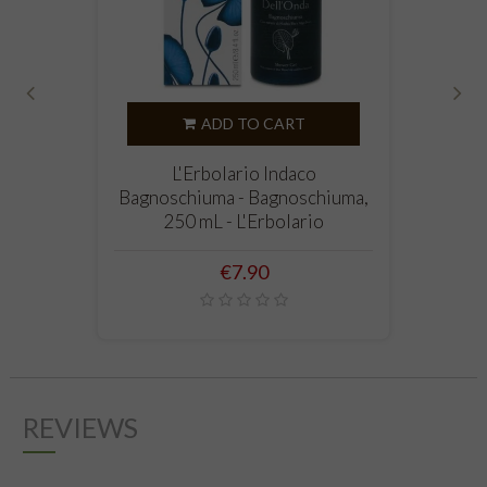
‹
›
ADD TO CART
L'Erbolario Indaco
Bagnoschiuma - Bagnoschiuma,
250 mL - L'Erbolario
Price
€7.90
REVIEWS