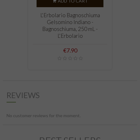
ADD TO CART
‹
›
L'Erbolario Bagnoschiuma
Gelsomino Indiano -
Bagnoschiuma, 250 mL -
L'Erbolario
Price
€7.90
REVIEWS
No customer reviews for the moment.