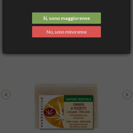
a pezzetti - levigante - Verdesativa
Si, sono maggiorenne
No, sono minorenne