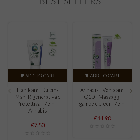
BEST SELLERS
ADD TO CART
ADD TO CART
Handcann - Crema
Annabis - Venecann
Mani Rigenerativa e
Q10 - Massaggi
‹
›
Protettiva - 75ml -
gambe e piedi - 75ml
Annabis
Price
€14.90
Price
€7.50