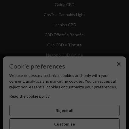
Guida CBD
Cos'è la Cannabis Light
Hashish CBD
CBD Effetti e Benefici
Olio CBD e Tinture
Negozio CBD Online
×
Cookie preferences
We use necessary technical cookies and, only with your
consent, analytics and marketing cookies. You can accept all,
Canapa Market - Il tuo Shop di Fiducia dal 2018
reject non-essential cookies or customize your preferences.
Read the cookie policy
Reject all
Customize