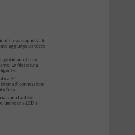
ni. La sua capacità di
orato aggiunge un tocco
o quotidiano. Le sue
ento. La filettatura
ligente.
tica. E'
l sistema di connessione
te l’uso.
ria a una fonte di
re luminoso a LED si