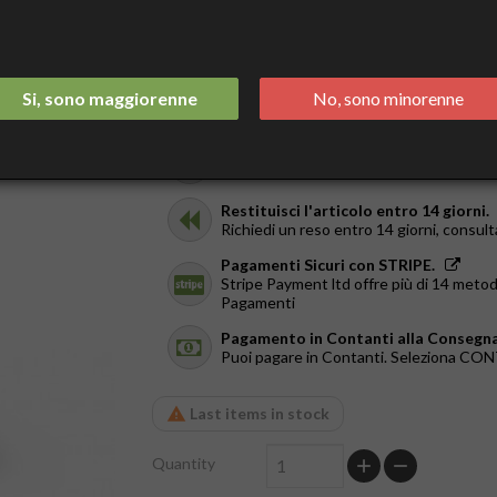
€28.50
Tax included
Spedizione Italia 2/3 Giorni.
Si, sono maggiorenne
No, sono minorenne
GRATIS da €44
Ricevilo in giornata.
Solo a Roma, dal Lun al Ven. Ordina entr
Restituisci l'articolo entro 14 giorni.
Richiedi un reso entro 14 giorni, consult
Pagamenti Sicuri con STRIPE.
Stripe Payment ltd offre più di 14 metod
Pagamenti
Pagamento in Contanti alla Consegna
Puoi pagare in Contanti. Seleziona C
Last items in stock
Quantity