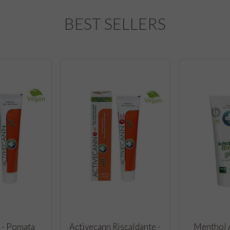
BEST SELLERS
O CART
ADD TO CART
ADD
 - Pomata
Activecann Riscaldante -
Menthol A