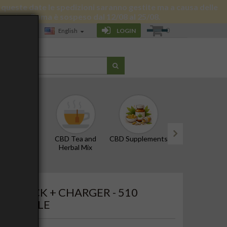
 di queste date le spedizioni saranno gestite ma a causa delle
 giornata a Roma è sospeso dal 12/08 al 25/08.
0
LOGIN
English
LOG
D Oils and
CBD Tea and
CBD Supplements
Edibles and Snac
Tinctures
Herbal Mix
next
, BLACK + CHARGER - 510
MPATIBLE