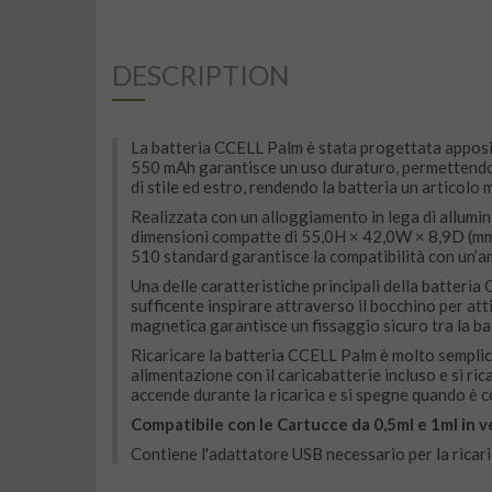
DESCRIPTION
La batteria CCELL Palm è stata progettata apposit
550 mAh garantisce un uso duraturo, permettendo 
di stile ed estro, rendendo la batteria un articolo
Realizzata con un alloggiamento in lega di allumin
dimensioni compatte di 55,0H × 42,0W × 8,9D (mm) l
510 standard garantisce la compatibilità con un’am
Una delle caratteristiche principali della batteria
sufficente inspirare attraverso il bocchino per atti
magnetica garantisce un fissaggio sicuro tra la bat
Ricaricare la batteria CCELL Palm è molto semplice
alimentazione con il caricabatterie incluso e si ri
accende durante la ricarica e si spegne quando è c
Compatibile con le Cartucce da 0,5ml e 1ml in ve
Contiene l'adattatore USB necessario per la ricari