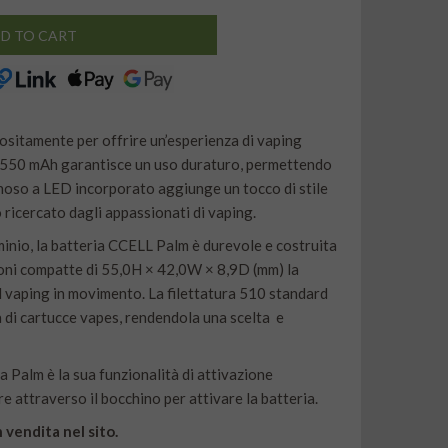
D TO CART
sitamente per offrire un’esperienza di vaping
i 550 mAh garantisce un uso duraturo, permettendo
minoso a LED incorporato aggiunge un tocco di stile
 ricercato dagli appassionati di vaping.
minio, la batteria CCELL Palm è durevole e costruita
sioni compatte di 55,0H × 42,0W × 8,9D (mm) la
il vaping in movimento. La filettatura 510 standard
 di cartucce vapes, rendendola una scelta e
ia Palm è la sua funzionalità di attivazione
re attraverso il bocchino per attivare la batteria.
 vendita nel sito.