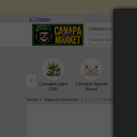
Si informano i gentili clienti che il servizio di spedizione 
ferie dei corrieri i tempi di transito subira
Serve aiuto?
Contact us
CANNABIS SHOP
CBD 
Cannabis Light
Cannabis Special
CBD Hash
CBD
Blend
prev
Home
Vape Accessories
CCELL Palm Battery 500mAh