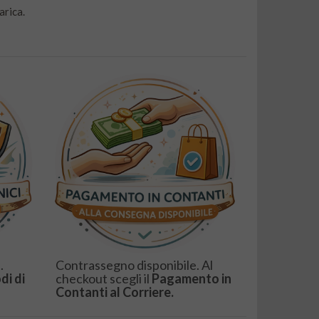
arica.
.
Contrassegno disponibile. Al
di di
checkout scegli il
Pagamento in
Contanti al Corriere.