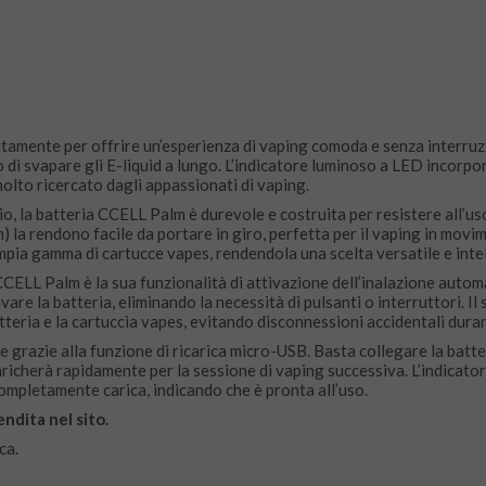
amente per offrire un’esperienza di vaping comoda e senza interruzio
di svapare gli E-liquid a lungo. L’indicatore luminoso a LED incorp
 molto ricercato dagli appassionati di vaping.
io, la batteria CCELL Palm è durevole e costruita per resistere all’us
a rendono facile da portare in giro, perfetta per il vaping in movim
pia gamma di cartucce vapes, rendendola una scelta versatile e intel
 CCELL Palm è la sua funzionalità di attivazione dell’inalazione automa
vare la batteria, eliminando la necessità di pulsanti o interruttori. I
teria e la cartuccia vapes, evitando disconnessioni accidentali duran
 grazie alla funzione di ricarica micro-USB. Basta collegare la batte
caricherà rapidamente per la sessione di vaping successiva. L’indicato
ompletamente carica, indicando che è pronta all’uso.
ndita nel sito.
ca.