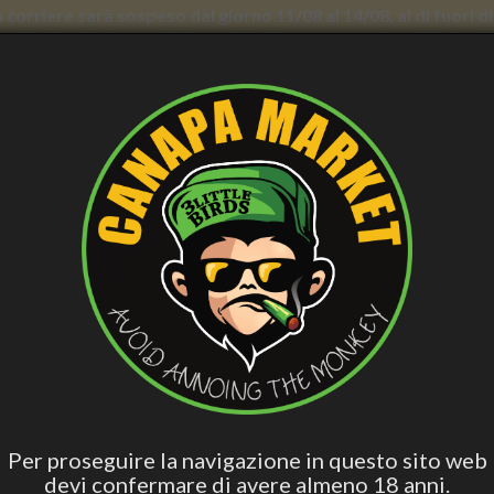
con corriere sarà sospeso dal giorno 11/08 al 14/08, al di fuori
nno forti rallentamenti. Il servizio di consegna a domicilio in
AND WELLNESS
PERSONAL CARE
SMOCKER ACCESS.
VAPING
B
ish
Hashish Special
Active Edibles
Fall Asleep
CB
Blend
, Black + Charger - 510 Threaded - Cartridges compatible
CCELL PALM BATTERY 500MAH
THREADED - CARTRIDGES CO
Per proseguire la navigazione in questo sito web
devi confermare di avere almeno 18 anni.