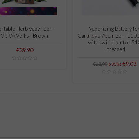
ADD TO CART
ADD TO CART
rtable Herb Vaporizer -
Vaporizing Battery fo
VOVA Volks - Brown
Cartridge-Atomizer - 110
with switch button 51
Threaded
Price
€39.90
Regular
Price
€9.03
€12.90
-30%
price