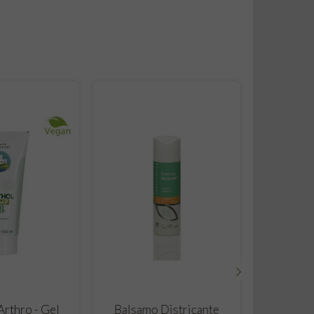
›
 TO CART
ADD TO CART
rthro - Gel
Balsamo Districante