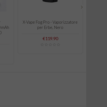
›
ADD TO CART
r
X-Vape Fog Pro - Vaporizzatore
Volcan
0 mAh
per Erbe, Nero
0
Price
€119.90