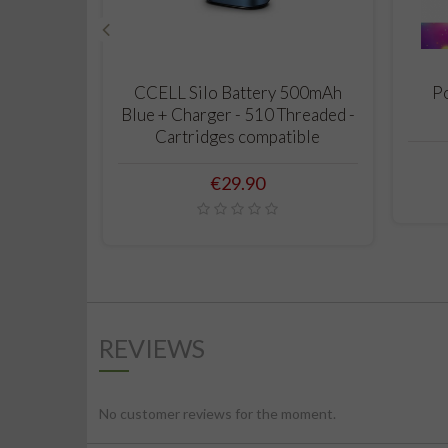
‹
ADD TO CART
CCELL Silo Battery 500mAh
Po
Blue + Charger - 510 Threaded -
Cartridges compatible
Price
€29.90
REVIEWS
No customer reviews for the moment.