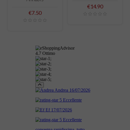
Price
€14.90
Price
€7.50