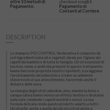
oltre 10 metodi di
checkout scegli il
Pagamento.
Pagamento in
Contanti al Corriere.
DESCRIPTION
Lo shampoo PID CONTROL Verdesativa è composto da
soli ingredienti naturali e vegetali, ideale per l’igiene dei
capelli dei bambini e di tutta la famiglia. Gli oli essenziali di
tea tree, neem, e andiroba presenti in questo trattamento
hanno ben note proprietà insetto repellenti, scoraggiano
l’avvicinamento del pidocchio e creano un ambiente
sfavorevole al suo attecchimento, favorendo anche il
distacco delle uova.
La sinergia degli oli di calendula, aloe, mandorla dolce e
canapa sativa hanno invece un effetto lenitivo e idratante
sulla cute, rendendo i capelli morbidi e setosi. La sua
formula delicata rende questo prodotto adatto a tutti i
tipi di pelle, anche a quella dei più piccoli ed anche a