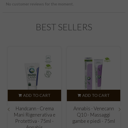
No customer reviews for the moment.
BEST SELLERS
ADD TO CART
ADD TO CART
Handcann - Crema
Annabis - Venecann
Mani Rigenerativa e
Q10 - Massaggi
‹
›
Protettiva - 75ml -
gambe e piedi - 75ml
Annabis