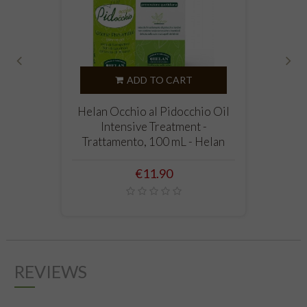
‹
›
ADD TO CART
Helan Occhio al Pidocchio Oil
Intensive Treatment -
Trattamento, 100 mL - Helan
Price
€11.90
REVIEWS