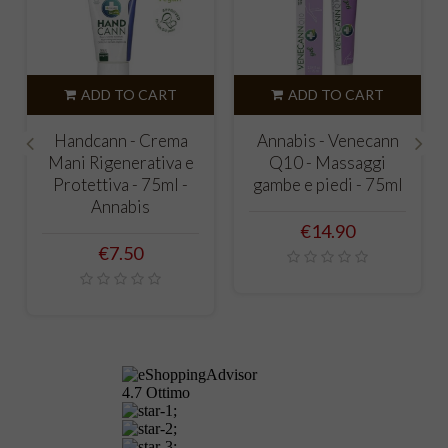
ADD TO CART
ADD TO CART
Annabis - Venecann
Activecann - Pomata
Q10 - Massaggi
muscoli, legamenti,
‹
›
gambe e piedi - 75ml
articolazioni - 75ml -
Annabis
Price
€14.90
Price
€15.90