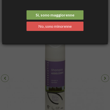
Canapa e Cipresso ml 200 - Verdesativa
Si, sono maggiorenne
No, sono minorenne