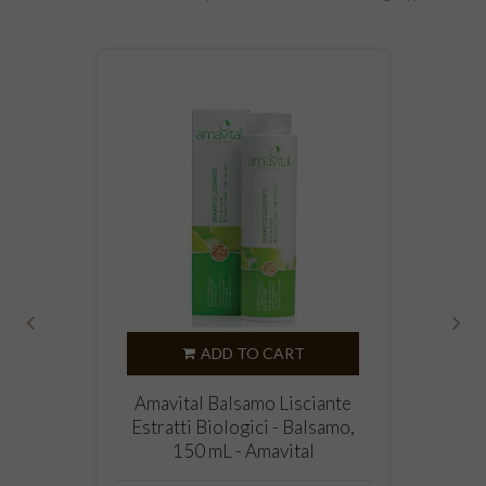
‹
›
ADD TO CART
Amavital Balsamo Lisciante
Estratti Biologici - Balsamo,
150 mL - Amavital