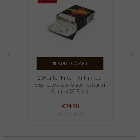
‹
›
ADD TO CART
10x Jilter Filter - Filtrini per
sigarette assemblate - cattura i
fumi - 420 Filtri
Price
€24.90