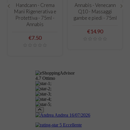
Handcann - Crema
Annabis - Venecann
Mani Rigenerativa e
Q10 - Massaggi
‹
›
Protettiva - 75ml -
gambe e piedi - 75ml
Annabis
Price
€14.90
Price
€7.50