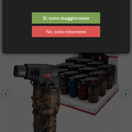
Lighter - Design Skull - Champ High
Si, sono maggiorenne
No, sono minorenne