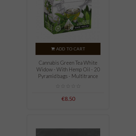
ADD TO CART
Cannabis Green Tea White
Widow - With Hemp Oil - 20
Pyramid bags - Multitrance
€8.50