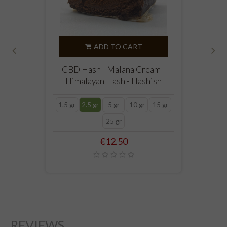
ADD TO CART
‹
›
CBD Hash - Malana Cream -
Himalayan Hash - Hashish
1.5 gr
2.5 gr
5 gr
10 gr
15 gr
25 gr
Price
€12.50
REVIEWS