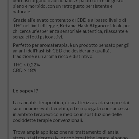
dell’hash afgano tradizionale. Al palato offre un gusto
pieno e morbido, con un retrogusto persistente e
naturale.
Grazie all’elevato contenuto di CBD e al basso livello di
THC nei limiti di legge,
Ketama Hash Afgano
è ideale per
chi cerca un’esperienza sensoriale autentica, rilassante e
senza effetti psicoattivi.
Perfetto per aromaterapia, è un prodotto pensato per gli
amanti dell’hashish CBD che desiderano qualità,
tradizione e un aroma ricco e distintivo.
THC < 0,22%
CBD > 18%
Lo sapevi ?
La cannabis terapeutica, è caratterizzata da sempre dai
suoi innumerevoli benefici, ed è impiegata con successo
in ambito terapeutico e medico in sostituzione delle
cosiddette terapie convenzionali.
Trova ampia applicazione nel trattamento di ansia,
stress, stati depressivi e problematiche legate al sonno,