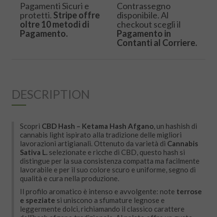
Pagamenti Sicuri e
Contrassegno
protetti.
Stripe offre
disponibile. Al
oltre 10 metodi di
checkout scegli il
Pagamento.
Pagamento in
Contanti al Corriere.
DESCRIPTION
Scopri
CBD Hash – Ketama Hash Afgano
, un hashish di
cannabis light ispirato alla tradizione delle migliori
lavorazioni artigianali. Ottenuto da varietà di
Cannabis
Sativa L.
selezionate e ricche di CBD, questo hash si
distingue per la sua consistenza compatta ma facilmente
lavorabile e per il suo colore scuro e uniforme, segno di
qualità e cura nella produzione.
Il profilo aromatico è intenso e avvolgente: note
terrose
e speziate
si uniscono a sfumature legnose e
leggermente dolci, richiamando il classico carattere