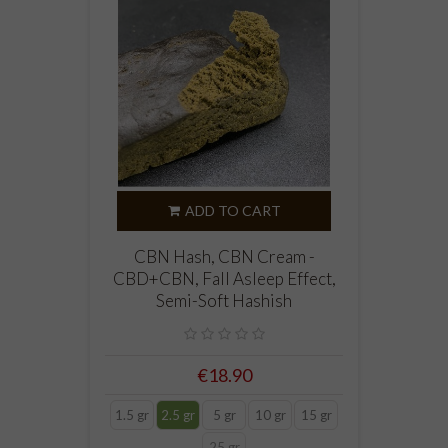
ADD TO CART
CBN Hash, CBN Cream -
CBD+CBN, Fall Asleep Effect,
Semi-Soft Hashish
€18.90
1.5 gr
2.5 gr
5 gr
10 gr
15 gr
25 gr