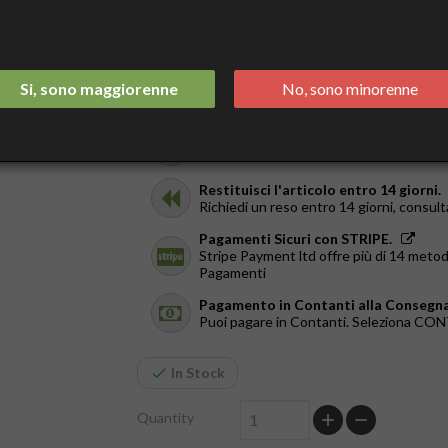
€3.95
Tax included
Spedizione Italia 2/3 Giorni.
Si, sono maggiorenne
No, sono minorenne
GRATIS da €44
Ricevilo in giornata.
Solo a Roma, dal Lun al Ven. Ordina entr
Restituisci l'articolo entro 14 giorni.
Richiedi un reso entro 14 giorni, consult
Pagamenti Sicuri con STRIPE.
Stripe Payment ltd offre più di 14 metod
Pagamenti
Pagamento in Contanti alla Consegna
Puoi pagare in Contanti. Seleziona C
In Stock
Quantity