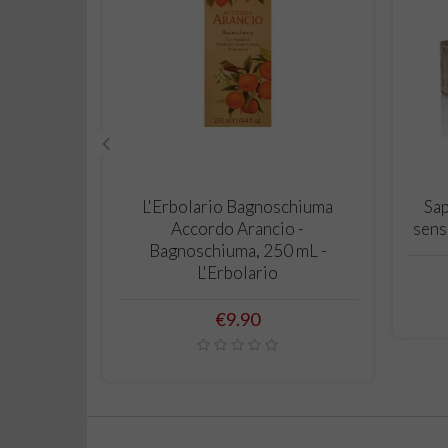
‹
ADD TO CART
L'Erbolario Bagnoschiuma
Sap
Accordo Arancio -
sens
Bagnoschiuma, 250 mL -
L'Erbolario
Price
€9.90