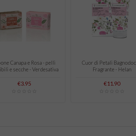
ADD TO CART
ADD TO CART
one Canapa e Rosa - pelli
Cuor di Petali Bagnodoc
ibili e secche - Verdesativa
Fragrante - Helan
Price
Price
€3.95
€11.90