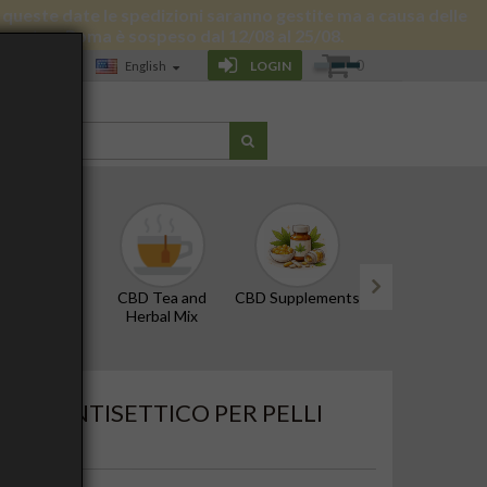
 di queste date le spedizioni saranno gestite ma a causa delle
 giornata a Roma è sospeso dal 12/08 al 25/08.
0
LOGIN
English
LOG
D Oils and
CBD Tea and
CBD Supplements
Edibles and Snac
Tinctures
Herbal Mix
next
EM - ANTISETTICO PER PELLI