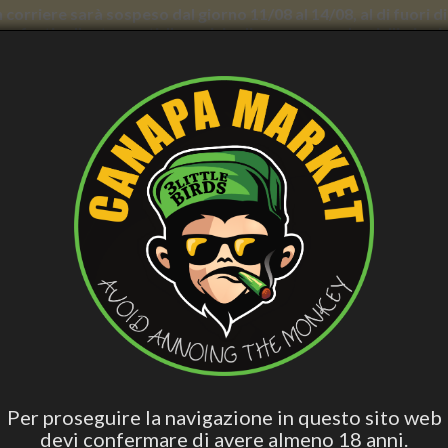
con corriere sarà sospeso dal giorno 11/08 al 14/08, al di fuori
nno forti rallentamenti. Il servizio di consegna a domicilio in
AND WELLNESS
PERSONAL CARE
SMOCKER ACCESS.
VAPING
B
ish
Hashish Special
Active Edibles
Fall Asleep
CB
Blend
e Canapa e Olio di Neem - Antisettico per pelli impure - Verdesativa
SAPONE CANAPA E OLIO DI NE
IMPURE - VERDESATIVA
Per proseguire la navigazione in questo sito web
devi confermare di avere almeno 18 anni.