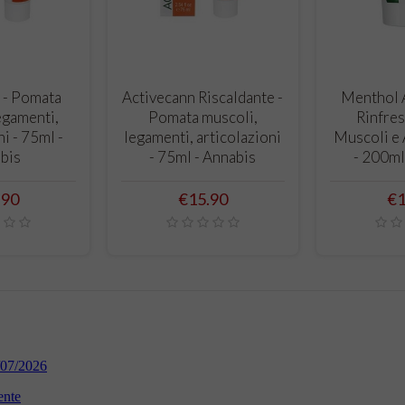
O CART
ADD TO CART
ADD
 - Pomata
Activecann Riscaldante -
Menthol A
egamenti,
Pomata muscoli,
Rinfres
ni - 75ml -
legamenti, articolazioni
Muscoli e 
bis
- 75ml - Annabis
- 200ml
e
Price
Pr
.90
€15.90
€1