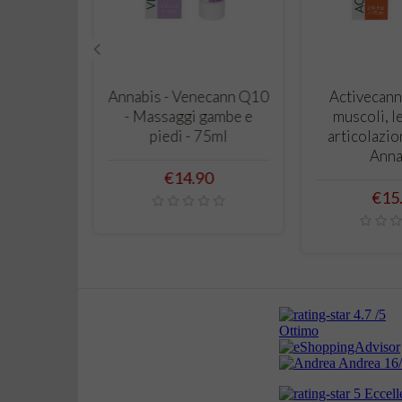
‹
 CART
ADD TO CART
ADD T
rema Mani
Annabis - Venecann Q10
Activecann
iva e
- Massaggi gambe e
muscoli, l
 75ml -
piedi - 75ml
articolazio
is
Anna
Price
€14.90
Pric
0
€15