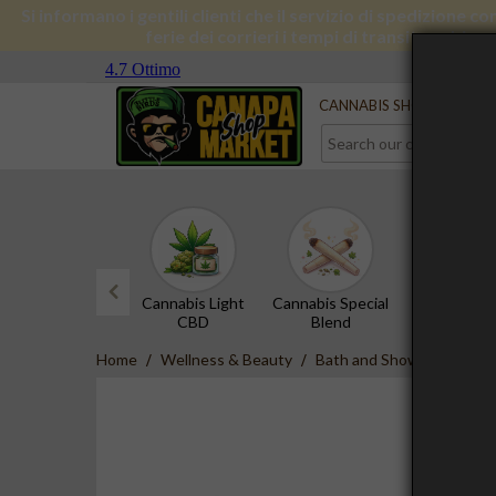
Si informano i gentili clienti che il servizio di spedizione 
ferie dei corrieri i tempi di transito subira
Serve aiuto?
Contact us
CANNABIS SHOP
CBD 
Cannabis Light
Cannabis Special
CBD Hash
CBD
Blend
prev
Home
Wellness & Beauty
Bath and Shower
Sapon