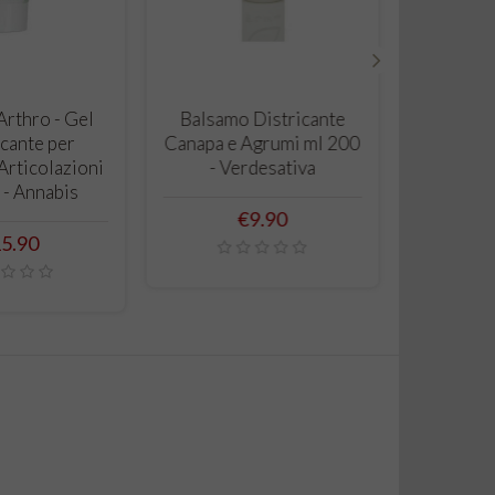
›
 TO CART
ADD TO CART
rthro - Gel
Balsamo Districante
cante per
Canapa e Agrumi ml 200
Articolazioni
- Verdesativa
 - Annabis
Price
€9.90
ice
5.90