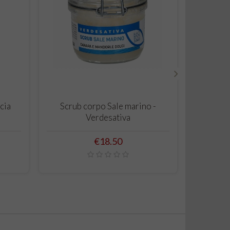
›
ADD TO CART
cia
Scrub corpo Sale marino -
Natural
Verdesativa
Coal, Ve
Price
€18.50