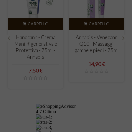
CARRELLO
CARRELLO
Handcann - Crema
Annabis - Venecann
Mani Rigenerativa e
Q10 - Massaggi
‹
›
Protettiva - 75ml -
gambe e piedi - 75ml
Annabis
Prezzo
14,90 €
Prezzo
7,50 €