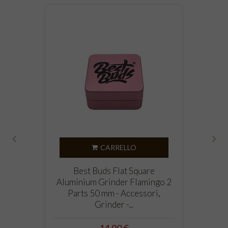
CARRELLO
‹
›
Best Buds Flat Square
Aluminium Grinder Flamingo 2
Parts 50 mm - Accessori,
Grinder -...
Prezzo