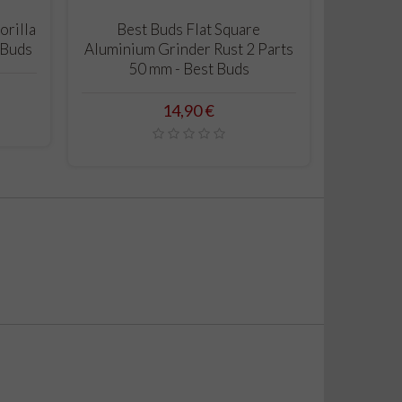
CARRELLO
orilla
Best Buds Flat Square
Grinder T
 Buds
Aluminium Grinder Rust 2 Parts
- Desig
50 mm - Best Buds
52mm
Prezzo
14,90 €