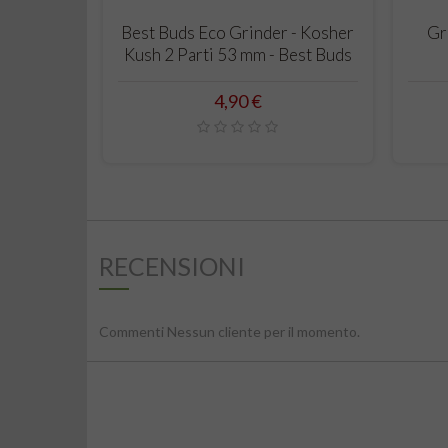
CARRELLO
Best Buds Eco Grinder - Kosher
Gri
Kush 2 Parti 53 mm - Best Buds
Prezzo
4,90 €
RECENSIONI
Commenti Nessun cliente per il momento.