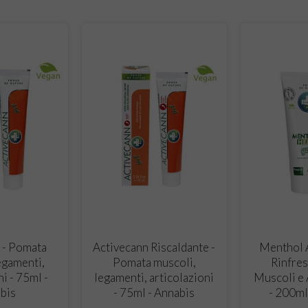
RELLO
CARRELLO
CA
 - Pomata
Activecann Riscaldante -
Menthol A
egamenti,
Pomata muscoli,
Rinfres
ni - 75ml -
legamenti, articolazioni
Muscoli e 
bis
- 75ml - Annabis
- 200ml