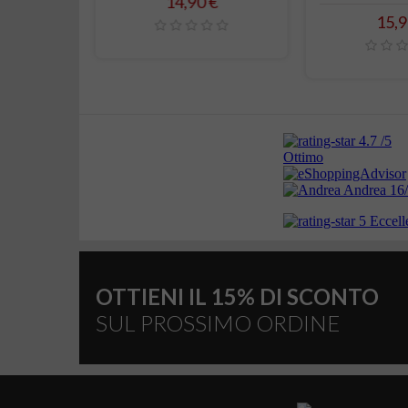
Prezzo
14,90 €
o
Prez
€
15,9
OTTIENI IL 15% DI SCONTO
SUL PROSSIMO ORDINE