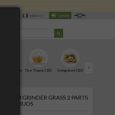
 di queste date le spedizioni saranno gestite ma a causa delle
 giornata a Roma è sospeso dal 12/08 al 25/08.
0
LOGIN
Italiano
G
CBD e Tinture
Tè e Tisane CBD
Integratori CBD
Edibili e Snack
next
est Buds
MINIUM GRINDER GRASS 2 PARTS
 - BEST BUDS