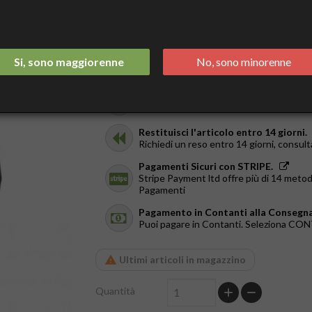
14,90 €
Tasse incluse
Spedizione Italia 2/3 Giorni.
Si, sono maggiorenne
No, sono minorenne
GRATIS da €44
Ricevilo in giornata.
Solo a Roma, dal Lun al Ven. Ordina entr
Restituisci l'articolo entro 14 giorni.
Richiedi un reso entro 14 giorni, consult
Pagamenti Sicuri con STRIPE.
Stripe Payment ltd offre più di 14 metod
Pagamenti
Pagamento in Contanti alla Consegna
Puoi pagare in Contanti. Seleziona C
Ultimi articoli in magazzino
Quantità