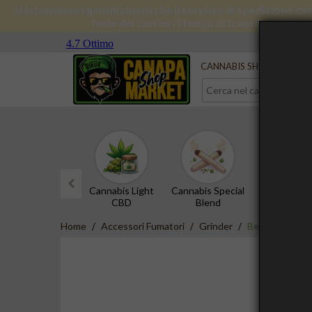
Si informano i gentili clienti che il servizio di spedizione 
ferie dei corrieri i tempi di transito subira
Serve aiuto?
Contattaci
CANNABIS SHOP
CBD 
Cannabis Light
Cannabis Special
Hashish 
CBD
Blend
prev
Home
Accessori Fumatori
Grinder
Best Buds Flat