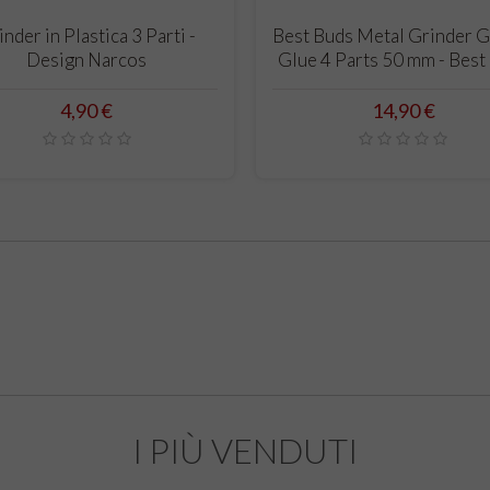
CARRELLO
CARRELLO
nder in Plastica 3 Parti -
Best Buds Metal Grinder G
Design Narcos
Glue 4 Parts 50 mm - Best
Prezzo
Prezzo
4,90 €
14,90 €
I PIÙ VENDUTI