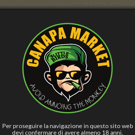
con corriere sarà sospeso dal giorno 11/08 al 14/08, al di fuori
nno forti rallentamenti. Il servizio di consegna a domicilio in
E BENESSERE
CURA PERSONALE
ACCESS. FUMATORI
VAPE
BLO
CBD
Hashish Special
Edibili Attivi
Per Dormire
Olio 
Blend
 Square Aluminium Grinder Grass 2 Parts 50 mm - Accessori, Grinder - B
BEST BUDS FLAT SQUARE ALU
50 MM - ACCESSORI, GRINDER
Per proseguire la navigazione in questo sito web
devi confermare di avere almeno 18 anni.