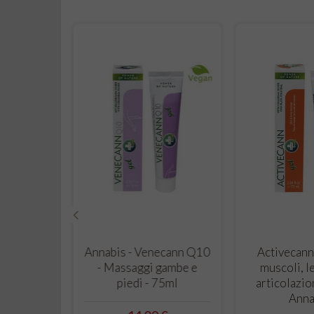
‹
LLO
CARRELLO
CAR
rema Mani
Annabis - Venecann Q10
Activecann
iva e
- Massaggi gambe e
muscoli, l
 75ml -
piedi - 75ml
articolazio
is
Anna