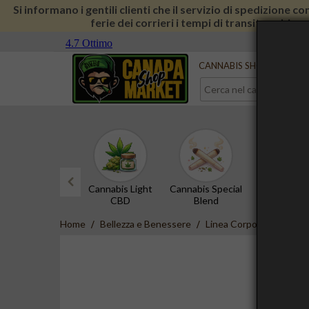
Si informano i gentili clienti che il servizio di spedizione 
ferie dei corrieri i tempi di transito subira
Serve aiuto?
Contattaci
CANNABIS SHOP
CBD 
Cannabis Light
Cannabis Special
Hashish 
CBD
Blend
prev
Home
Bellezza e Benessere
Linea Corpo
Cannol - 