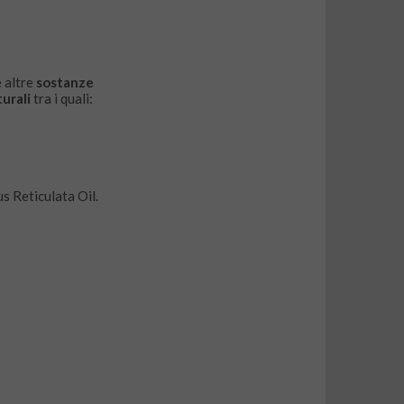
e altre
sostanze
urali
tra i quali:
us Reticulata Oil.