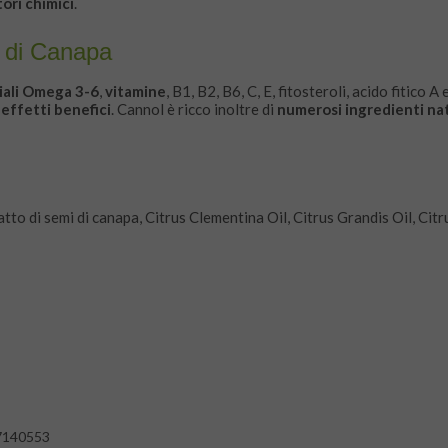
ori chimici
.
io di Canapa
ziali Omega 3-6
,
vitamine
, B1, B2, B6, C, E, fitosteroli, acido fitico A 
i
effetti benefici
. Cannol è ricco inoltre di
numerosi ingredienti nat
atto di semi di canapa, Citrus Clementina Oil, Citrus Grandis Oil, Citr
7140553