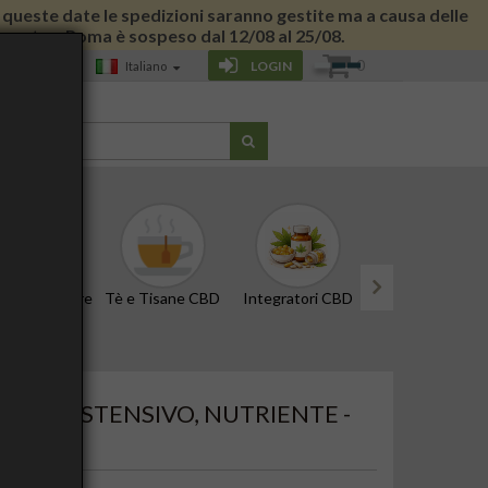
 di queste date le spedizioni saranno gestite ma a causa delle
 giornata a Roma è sospeso dal 12/08 al 25/08.
0
LOGIN
Italiano
G
CBD e Tinture
Tè e Tisane CBD
Integratori CBD
Edibili e Snack
next
LI - DISTENSIVO, NUTRIENTE -