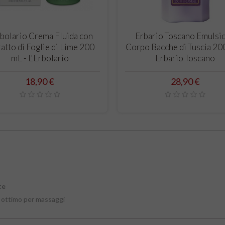
CARRELLO
CARRELLO
rbolario Crema Fluida con
Erbario Toscano Emulsi
atto di Foglie di Lime 200
Corpo Bacche di Tuscia 20
mL - L'Erbolario
Erbario Toscano
Prezzo
Prezzo
18,90 €
28,90 €
te
 ottimo per massaggi