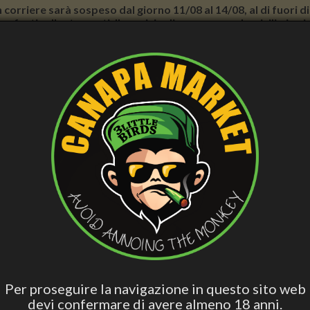
con corriere sarà sospeso dal giorno 11/08 al 14/08, al di fuori
nno forti rallentamenti. Il servizio di consegna a domicilio in
E BENESSERE
CURA PERSONALE
ACCESS. FUMATORI
VAPE
BLO
CBD
Hashish Special
Edibili Attivi
Per Dormire
Olio 
Blend
Olio corpo e capelli - distensivo, nutriente - Annabis
CANNOL - OLIO CORPO E CAPEL
ANNABIS
Per proseguire la navigazione in questo sito web
devi confermare di avere almeno 18 anni.