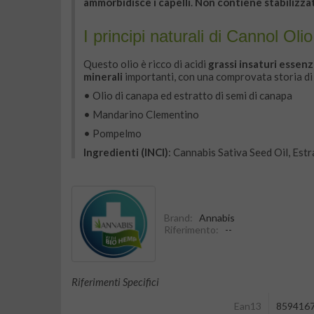
ammorbidisce i capelli
.
Non contiene stabilizzat
I principi naturali di Cannol Ol
Questo olio è ricco di acidi
grassi insaturi essen
minerali
importanti, con una comprovata storia d
• Olio di canapa ed estratto di semi di canapa
• Mandarino Clementino
• Pompelmo
Ingredienti (INCI)
: Cannabis Sativa Seed Oil, Estr
Brand:
Annabis
Riferimento:
--
Riferimenti Specifici
Ean13
859416