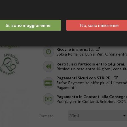
Recensioni (
1
)

6,90 €
Tasse incluse
Si, sono maggiorenne
No, sono minorenne
Spedizione Italia 2/3 Giorni.
GRATIS da €44
Ricevilo in giornata.
Solo a Roma, dal Lun al Ven. Ordina entr
Restituisci l'articolo entro 14 giorni.
Richiedi un reso entro 14 giorni, consult
Pagamenti Sicuri con STRIPE.
Stripe Payment ltd offre più di 14 metod
Pagamenti
Pagamento in Contanti alla Consegna
Puoi pagare in Contanti. Seleziona C
Formato