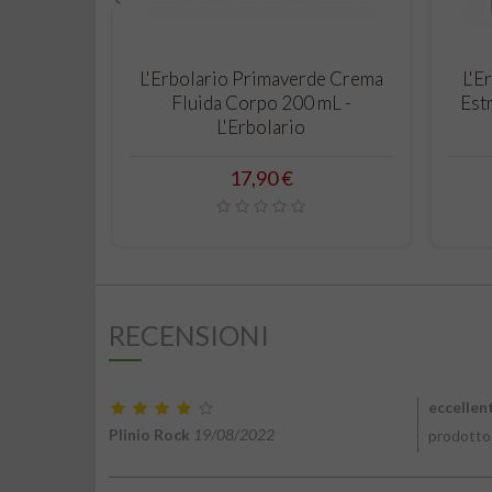
‹
CARRELLO
L'Erbolario Primaverde Crema
L'E
Fluida Corpo 200 mL -
Estr
L'Erbolario
Prezzo
17,90 €
RECENSIONI
eccellen
Plinio Rock
19/08/2022
prodotto