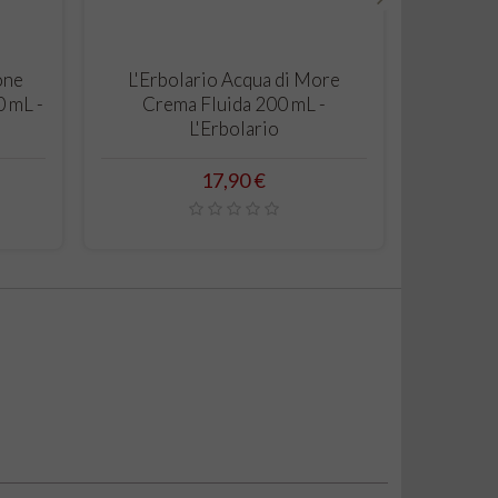
›
CARRELLO
one
L'Erbolario Acqua di More
Cuor d
0 mL -
Crema Fluida 200 mL -
Pr
L'Erbolario
Prezzo
17,90 €