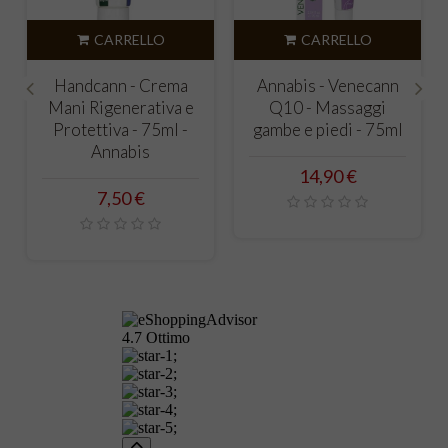
CARRELLO
CARRELLO
Handcann - Crema
Annabis - Venecann
Mani Rigenerativa e
Q10 - Massaggi
‹
›
Protettiva - 75ml -
gambe e piedi - 75ml
Annabis
Prezzo
14,90 €
Prezzo
7,50 €