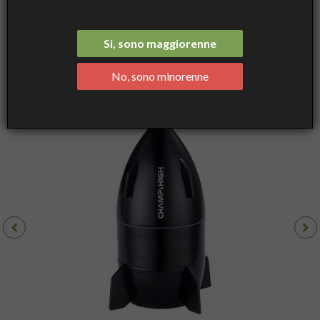
Navicella Spaziale 50 mm - Champ High
Si, sono maggiorenne
No, sono minorenne