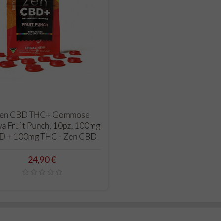
CARRELLO
en CBD THC+ Gommose
va Fruit Punch, 10pz, 100mg
D + 100mg THC - Zen CBD
Prezzo
24,90 €