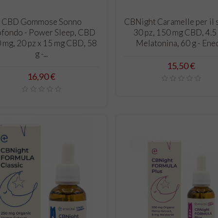
CARRELLO
CARRELLO
CBD Gommose Sonno
CBNight Caramelle per il
fondo - Power Sleep, CBD
30 pz, 150 mg CBD, 4.5
 mg, 20 pz x 15 mg CBD, 58
Melatonina, 60 g - Ene
g -...
Prezzo
15,50 €
Prezzo
16,90 €
tra
CBD, CBG e CBN:
Come scegli
ght e
Differenze tra i
CBD giusto:
cannabinoidi e quale
percentuali
scegliere
differenze
t e marijuana
CBD, CBG e CBN sono tre
Scegliere l’ol
so confuse,
dei cannabinoidi più
può sembrare 
o differenze