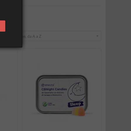
per:

Nome, da A a Z