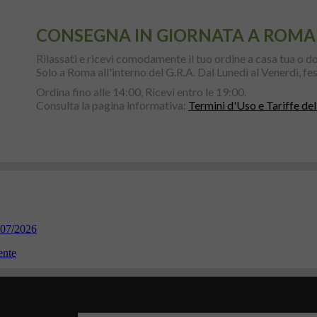
CONSEGNA IN GIORNATA A ROMA
Rilassati e ricevi comodamente il tuo ordine a casa tua o do
Solo a Roma all'interno del G.R.A. Dal Lunedì al Venerdì, fest
Ordina fino alle 14:00, Ricevi entro le 19:00.
Consulta la pagina informativa:
Termini d'Uso e Tariffe del