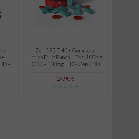
CARRELLO
ese
Zen CBD THC+ Gommose
pe
Indica Fruit Punch, 10pz, 100mg
CBD +
CBD + 100mg THC - Zen CBD
Prezzo
24,90 €