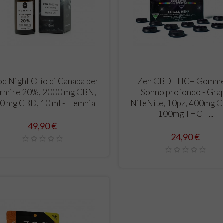
CARRELLO
CARRELLO
d Night Olio di Canapa per
Zen CBD THC+ Gomm
rmire 20%, 2000 mg CBN,
Sonno profondo - Gra
0 mg CBD, 10 ml - Hemnia
NiteNite, 10pz, 400mg 
100mg THC +...
Prezzo
49,90 €
Prezzo
24,90 €