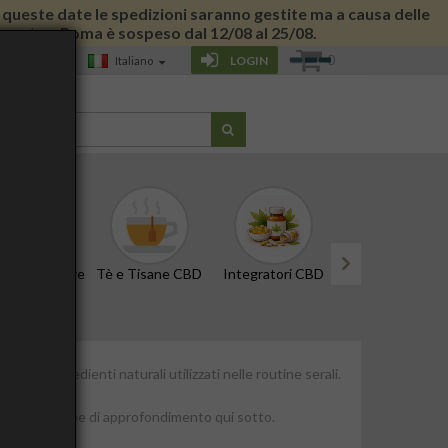
 di queste date le spedizioni saranno gestite ma a causa delle
 giornata a Roma è sospeso dal 12/08 al 25/08.
0
LOGIN
Italiano
G
CBD e Tinture
Tè e Tisane CBD
Integratori CBD
Edibili e Snack
next
 con ingredienti naturali utilizzati nelle routine serali.
 benessere.
napa nelle pagine di approfondimento qui sotto.