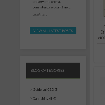
presenti nella
preservarne aroma,
importanti le
lla cannabis
consistenza e qualità nel...
soprattutto al.
Leggi tutto
Leggi tutto
VIEW ALL LATEST POSTS
Es
9mg
BLOG CATEGORIES
Guide sul CBD (5)
Cannabinoidi (4)