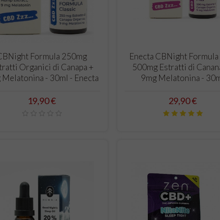
conosciuti presenti nella
soprattutto pe
gate
pianta di cannabis. Negli
avvicina per la
..
ultimi anni questi...
mondo dei...
Leggi tutto
Leggi tutto
CARRELLO
CARRELLO
CBNight Formula 250mg
Enecta CBNight Formula
tratti Organici di Canapa +
500mg Estratti di Canan
 Melatonina - 30ml - Enecta
9mg Melatonina - 30
Prezzo
Prezzo
19,90 €
29,90 €