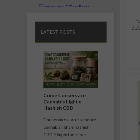
Pro
300
LATEST POSTS
il
Come Conservare
Differenza 
 e il
Cannabis Light e
Cannabis Li
de della
Hashish CBD
Marijuana
Conservare correttamente
Cannabis ligh
il CBN
cannabis light e hashish
vengono spes
, uno dei
CBD è importante per
ma presentan