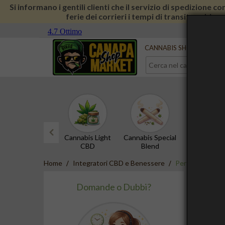
Si informano i gentili clienti che il servizio di spedizione 
ferie dei corrieri i tempi di transito subira
Serve aiuto?
Contattaci
CANNABIS SHOP
CBD 
Cannabis Light
Cannabis Special
Hashish 
CBD
Blend
prev
Home
Integratori CBD e Benessere
Per Dormire
Domande o Dubbi?
I prodot
In ques
Scopri d
CBN CBD