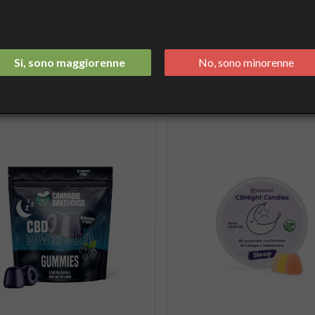
DORMIRE
Si, sono maggiorenne
No, sono minorenne
Ordina 
Ci sono 10 prodotti.