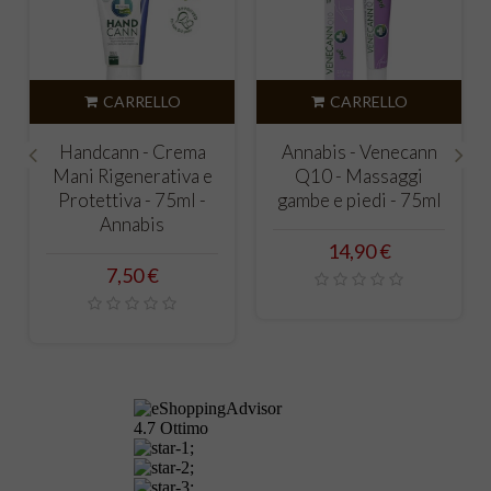
CARRELLO
CARRELLO
Annabis - Venecann
Activecann - Pomata
Q10 - Massaggi
muscoli, legamenti,
Risc
‹
›
gambe e piedi - 75ml
articolazioni - 75ml -
musc
Annabis
artic
Prezzo
14,90 €
Prezzo
15,90 €