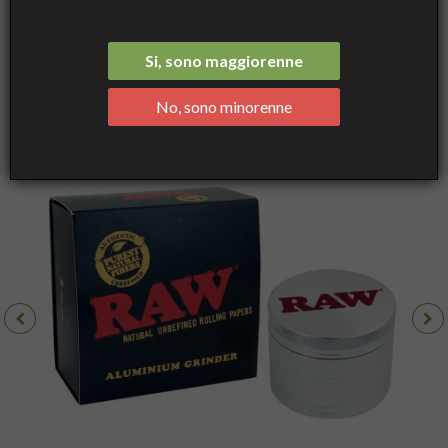
Argento con Confezione Regalo, 56mm - 4 Parti - RAW
Si, sono maggiorenne
No, sono minorenne