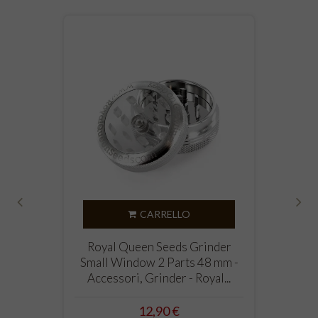
CARRELLO
‹
›
Royal Queen Seeds Grinder
Small Window 2 Parts 48 mm -
Accessori, Grinder - Royal...
Prezzo
12,90 €