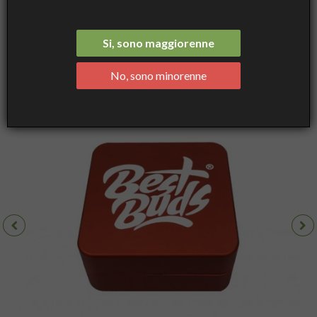
Aluminium Grinder Rust 2 Parts 50 mm - Best Buds
Si, sono maggiorenne
No, sono minorenne