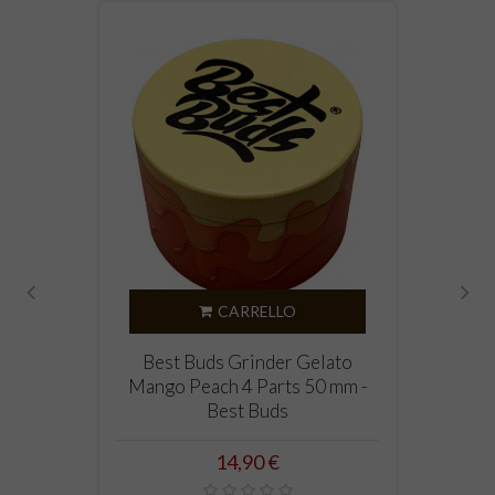
CARRELLO
‹
›
Best Buds Grinder Gelato
Mango Peach 4 Parts 50 mm -
Best Buds
Prezzo
14,90 €