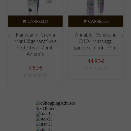
CARRELLO
CARRELLO
Handcann - Crema
Annabis - Venecann
Mani Rigenerativa e
Q10 - Massaggi
‹
›
Protettiva - 75ml -
gambe e piedi - 75ml
Annabis
Prezzo
14,90 €
Prezzo
7,50 €