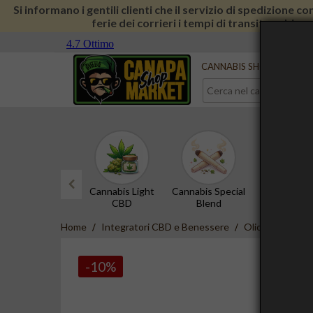
Si informano i gentili clienti che il servizio di spedizione 
ferie dei corrieri i tempi di transito subira
Serve aiuto?
Contattaci
CANNABIS SHOP
CBD 
Cannabis Light
Cannabis Special
Hashish 
CBD
Blend
prev
Home
Integratori CBD e Benessere
Olio CBD e Tin
-10%