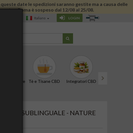
 di queste date le spedizioni saranno gestite ma a causa delle
 giornata a Roma è sospeso dal 12/08 al 25/08.
0
LOGIN
Italiano
G
CBD e Tinture
Tè e Tisane CBD
Integratori CBD
Edibili e Snack
next
 10ML - SUBLINGUALE - NATURE