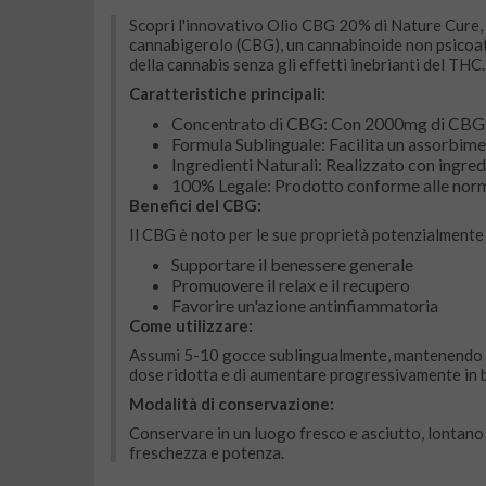
Scopri l'innovativo Olio CBG 20% di Nature Cure, u
cannabigerolo (CBG), un cannabinoide non psicoatti
della cannabis senza gli effetti inebrianti del THC.
Caratteristiche principali:
Concentrato di CBG: Con 2000mg di CBG pur
Formula Sublinguale: Facilita un assorbimen
Ingredienti Naturali: Realizzato con ingredie
100% Legale: Prodotto conforme alle norma
Benefici del CBG:
Il CBG è noto per le sue proprietà potenzialmente
Supportare il benessere generale
Promuovere il relax e il recupero
Favorire un'azione antinfiammatoria
Come utilizzare:
Assumi 5-10 gocce sublingualmente, mantenendo il p
dose ridotta e di aumentare progressivamente in b
Modalità di conservazione:
Conservare in un luogo fresco e asciutto, lontano 
freschezza e potenza.