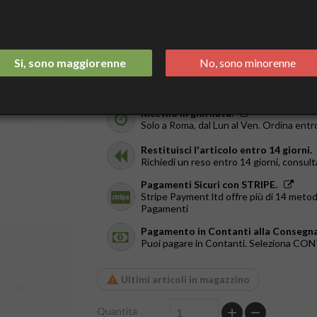
44,90 €
40,41 €
SCONTO 10%
Tasse incluse
Si, sono maggiorenne
No, sono minorenne
Spedizione Italia 2/3 Giorni.
GRATIS da €44
Ricevilo in giornata.
Solo a Roma, dal Lun al Ven. Ordina entr
Restituisci l'articolo entro 14 giorni.
Richiedi un reso entro 14 giorni, consult
Pagamenti Sicuri con STRIPE.
Stripe Payment ltd offre più di 14 metod
Pagamenti
Pagamento in Contanti alla Consegna
Puoi pagare in Contanti. Seleziona C
Ultimi articoli in magazzino
Quantità