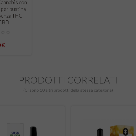
RELLO
Cannabis con
 per bustina
 senza THC -
CBD
0 €
PRODOTTI CORRELATI
(Ci sono 10 altri prodotti della stessa categoria)