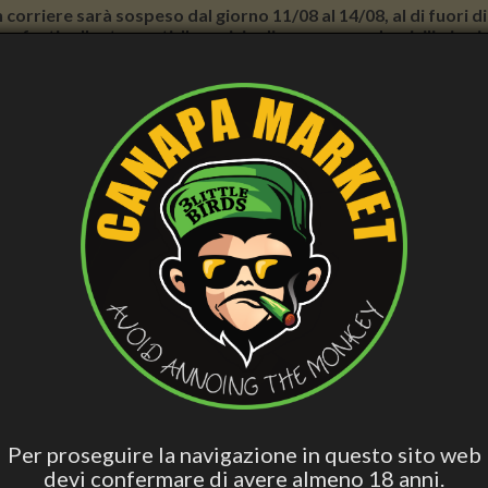
con corriere sarà sospeso dal giorno 11/08 al 14/08, al di fuori
nno forti rallentamenti. Il servizio di consegna a domicilio in
E BENESSERE
CURA PERSONALE
ACCESS. FUMATORI
VAPE
BLO
CBD
Hashish Special
Edibili Attivi
Per Dormire
Olio 
Blend
ture
Olio CBG 20% - CBG 2000mg, 10ml - Sublinguale - Nature Cure
OLIO CBG 20% - CBG 2000MG,
CURE
Per proseguire la navigazione in questo sito web
devi confermare di avere almeno 18 anni.