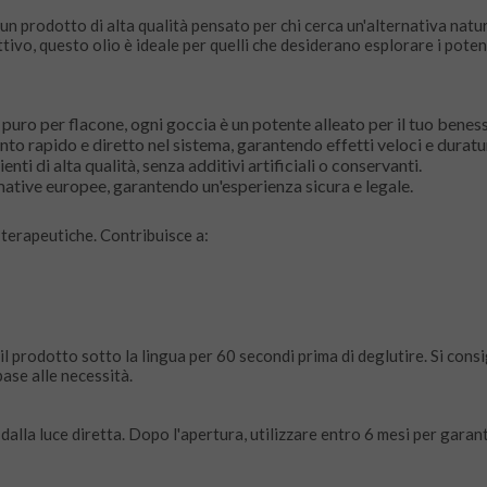
n prodotto di alta qualità pensato per chi cerca un'alternativa natur
vo, questo olio è ideale per quelli che desiderano esplorare i potenzi
o per flacone, ogni goccia è un potente alleato per il tuo beness
to rapido e diretto nel sistema, garantendo effetti veloci e duratur
nti di alta qualità, senza additivi artificiali o conservanti.
tive europee, garantendo un'esperienza sicura e legale.
 terapeutiche. Contribuisce a:
rodotto sotto la lingua per 60 secondi prima di deglutire. Si consig
ase alle necessità.
dalla luce diretta. Dopo l'apertura, utilizzare entro 6 mesi per garan